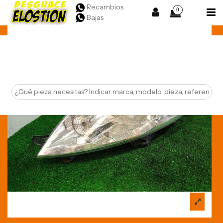
Recambios
0
Bajas