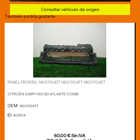
Consultar vehículo de origen
También podría gustarte
PANEL FRONTAL 1400110477 1400110477 1400110477
CITROËN JUMPY HDI 120 ATLANTE COMBI
OEM:
1400110477
ID:
805104
60,00 € Sin IVA