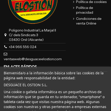
Política de cookies
Política de
privacidad
Condiciones de
venta Online
Poligono Industrial La Marjal II
C/ dels Sindicats 3
03430 Onil (Alicante)
+34 966 556 024
ventasweb@desguaceelostion.com
ENLACES RÁPIDOS
Bienvenida/o a la información básica sobre las cookies de la
Inicio
página web responsabilidad de la entidad:
Recambios
DESGUACE EL OSTION S.L.
Campa
Una cookie o galleta informática es un pequeño archivo de
Bajas y tasaciones
información que se guarda en tu ordenador, “smartphone” o
Sobre Nosotros
tableta cada vez que visitas nuestra página web. Algunas
cookies son nuestras y otras pertenecen a empresas externas
Blog