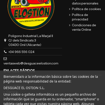
datos personales
Política de cookies
Política de
privacidad
Condiciones de
venta Online
Poligono Industrial La Marjal II
C/ dels Sindicats 3
03430 Onil (Alicante)
+34 966 556 024
ventasweb@desguaceelostion.com
ENLACES RÁPIDOS
Bienvenida/o a la información básica sobre las cookies de la
Inicio
página web responsabilidad de la entidad:
Recambios
DESGUACE EL OSTION S.L.
Campa
Una cookie o galleta informática es un pequeño archivo de
Bajas y tasaciones
información que se guarda en tu ordenador, “smartphone” o
Sobre Nosotros
tableta cada vez que visitas nuestra página web. Algunas