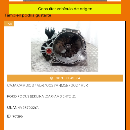
Consultar vehículo de origen
También podría gustarte
-10%
00
d.
03
:
49
:
34
CAJA CAMBIOS 4M5R7002YA 4M5R7002 4M5R
FORD FOCUS BERLINA (CAP) AMBIENTE (D)
OEM:
4M5R7002YA
ID:
761298