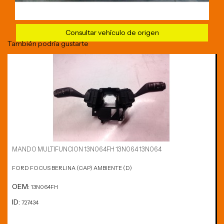
Consultar vehículo de origen
También podría gustarte
MANDO MULTIFUNCION 13N064FH 13N064 13N064
FORD FOCUS BERLINA (CAP) AMBIENTE (D)
OEM:
13N064FH
ID:
727434