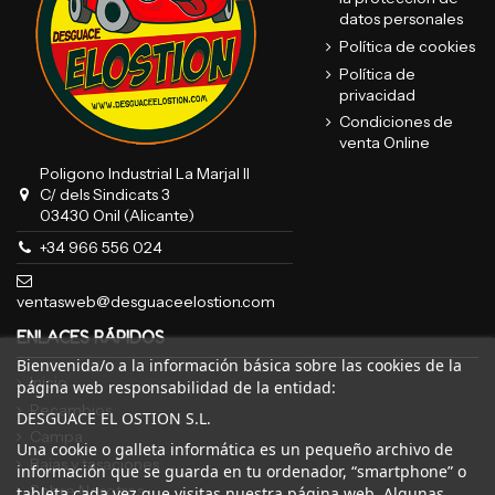
datos personales
Política de cookies
Política de
privacidad
Condiciones de
venta Online
Poligono Industrial La Marjal II
C/ dels Sindicats 3
03430 Onil (Alicante)
+34 966 556 024
ventasweb@desguaceelostion.com
ENLACES RÁPIDOS
Bienvenida/o a la información básica sobre las cookies de la
Inicio
página web responsabilidad de la entidad:
Recambios
DESGUACE EL OSTION S.L.
Campa
Una cookie o galleta informática es un pequeño archivo de
Bajas y tasaciones
información que se guarda en tu ordenador, “smartphone” o
Sobre Nosotros
tableta cada vez que visitas nuestra página web. Algunas