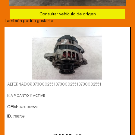
Consultar vehículo de origen
También podría gustarte
ALTERNADOR 3730002551 3730002551 3730002551
KIA PICANTO 1.1 ACTIVE
OEM:
3730002551
ID:
766789