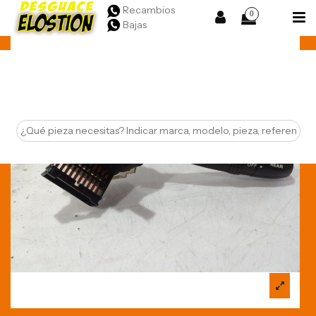
Recambios
0
Bajas