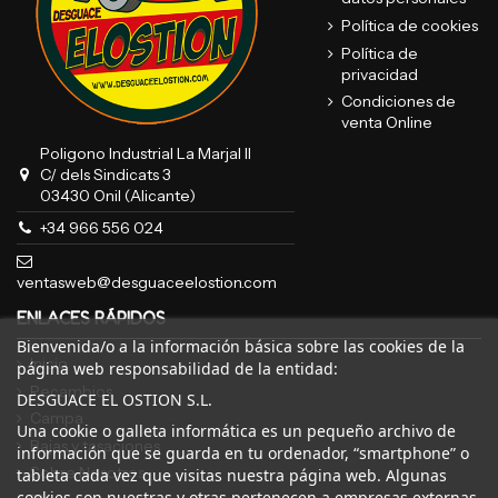
Política de cookies
Política de
privacidad
Condiciones de
venta Online
Poligono Industrial La Marjal II
C/ dels Sindicats 3
03430 Onil (Alicante)
+34 966 556 024
ventasweb@desguaceelostion.com
ENLACES RÁPIDOS
Bienvenida/o a la información básica sobre las cookies de la
Inicio
página web responsabilidad de la entidad:
Recambios
DESGUACE EL OSTION S.L.
Campa
Una cookie o galleta informática es un pequeño archivo de
Bajas y tasaciones
información que se guarda en tu ordenador, “smartphone” o
Sobre Nosotros
tableta cada vez que visitas nuestra página web. Algunas
cookies son nuestras y otras pertenecen a empresas externas