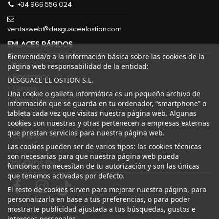
+34 966 556 024
ventasweb@desguaceelostion.com
ENLACES RÁPIDOS
Bienvenida/o a la información básica sobre las cookies de la
Inicio
página web responsabilidad de la entidad:
Recambios
DESGUACE EL OSTION S.L.
Campa
Una cookie o galleta informática es un pequeño archivo de
Bajas y tasaciones
información que se guarda en tu ordenador, “smartphone” o
Sobre Nosotros
tableta cada vez que visitas nuestra página web. Algunas
cookies son nuestras y otras pertenecen a empresas externas
Blog
que prestan servicios para nuestra página web.
Contacto
Las cookies pueden ser de varios tipos: las cookies técnicas
Canal Ético
son necesarias para que nuestra página web pueda
SÍGUENOS EN
funcionar, no necesitan de tu autorización y son las únicas
que tenemos activadas por defecto.
El resto de cookies sirven para mejorar nuestra página, para
personalizarla en base a tus preferencias, o para poder
mostrarte publicidad ajustada a tus búsquedas, gustos e
intereses personales.