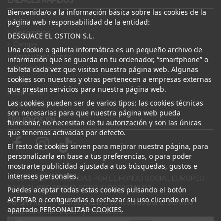
ENLACES RÁPIDOS
Bienvenida/o a la información básica sobre las cookies de la
Inicio
página web responsabilidad de la entidad:
Recambios
DESGUACE EL OSTION S.L.
Campa
Una cookie o galleta informática es un pequeño archivo de
Bajas y tasaciones
información que se guarda en tu ordenador, “smartphone” o
Sobre Nosotros
tableta cada vez que visitas nuestra página web. Algunas
cookies son nuestras y otras pertenecen a empresas externas
Blog
que prestan servicios para nuestra página web.
Contacto
Las cookies pueden ser de varios tipos: las cookies técnicas
Canal Ético
son necesarias para que nuestra página web pueda
SÍGUENOS EN
funcionar, no necesitan de tu autorización y son las únicas
que tenemos activadas por defecto.
El resto de cookies sirven para mejorar nuestra página, para
personalizarla en base a tus preferencias, o para poder
mostrarte publicidad ajustada a tus búsquedas, gustos e
intereses personales.
AYUDAS COFINANCIADAS POR EL FONDO SOCIAL EUROPEO
PARA EL PROGRAMA ECOGJU/2023/1143/03
Puedes aceptar todas estas cookies pulsando el botón
ACEPTAR o configurarlas o rechazar su uso clicando en el
Por un importe total de 27.216 € concedido por el Servicio
apartado PERSONALIZAR COOKIES.
Valenciano de Empleo y Formación.