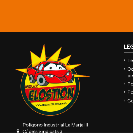
LE
Té
Co
pe
Po
Po
Co
Poligono Industrial La Marjal II
C/ dels Sindicats 3