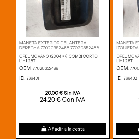
MANETA EXTERIOR DELANTERA
MANETA E
DERECHA 77020352488 77020352488...
IZQUIERDA
OPEL MOVANO (2004 =>) COMBI CORTO
OPEL MOVA
L1H1 2.8T
L1H1 2.8T
OEM:
OEM:
77020352488
7700
ID:
ID:
766431
766432
20,00 € Sin IVA
24,20 € Con IVA
Añadir a la cesta