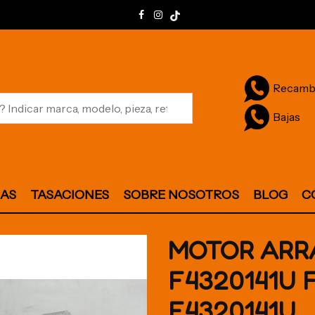
Recamb
Bajas
JAS
TASACIONES
SOBRE NOSOTROS
BLOG
C
MOTOR AR
F4320141U 
F4320141U