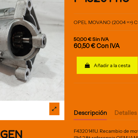
OPEL MOVANO (2004 =>) C
50,00 €
Sin IVA
60,50 €
Con IVA
Añadir a la cesta
Descripción
Detalles
IGEN
F4320141U. Recambio de mot
l1h1 2.8t referencia OEM I