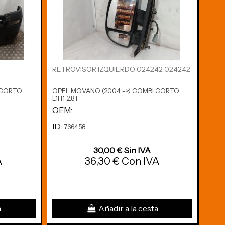
RETROVISOR IZQUIERDO 024242 024242
INT
874
 CORTO
OPEL MOVANO (2004 =>) COMBI CORTO
OPEL
L1H1 2.8T
L1H1 
OEM:
OE
-
ID:
ID:
766458
7
30,00 € Sin IVA
A
36,30 € Con IVA
a
Añadir a la cesta