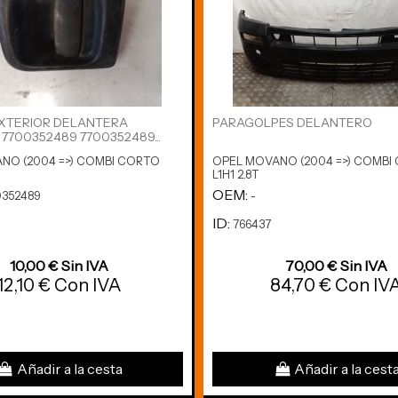
XTERIOR DELANTERA
PARAGOLPES DELANTERO
 7700352489 7700352489...
NO (2004 =>) COMBI CORTO
OPEL MOVANO (2004 =>) COMBI
L1H1 2.8T
OEM:
352489
-
ID:
766437
10,00 € Sin IVA
70,00 € Sin IVA
12,10 € Con IVA
84,70 € Con IV
Añadir a la cesta
Añadir a la cest