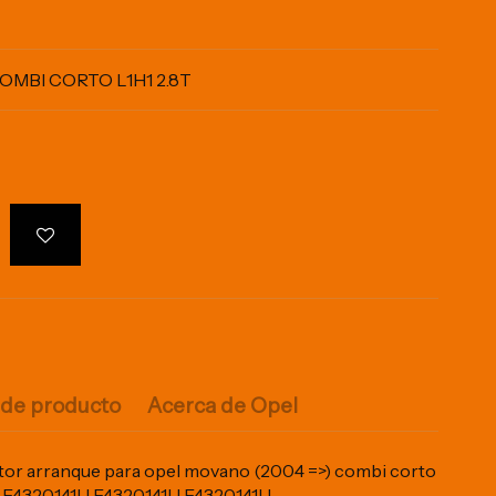
OMBI CORTO L1H1 2.8T
 de producto
Acerca de Opel
or arranque para opel movano (2004 =>) combi corto
AM F4320141U F4320141U F4320141U