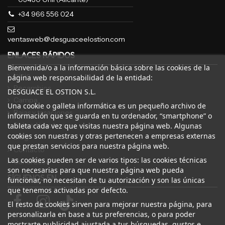
+34 966 556 024
ventasweb@desguaceelostion.com
ENLACES RÁPIDOS
Bienvenida/o a la información básica sobre las cookies de la
Inicio
página web responsabilidad de la entidad:
Recambios
DESGUACE EL OSTION S.L.
Campa
Una cookie o galleta informática es un pequeño archivo de
Bajas y tasaciones
información que se guarda en tu ordenador, “smartphone” o
Sobre Nosotros
tableta cada vez que visitas nuestra página web. Algunas
cookies son nuestras y otras pertenecen a empresas externas
Blog
que prestan servicios para nuestra página web.
Contacto
Las cookies pueden ser de varios tipos: las cookies técnicas
Canal Ético
son necesarias para que nuestra página web pueda
SÍGUENOS EN
funcionar, no necesitan de tu autorización y son las únicas
que tenemos activadas por defecto.
El resto de cookies sirven para mejorar nuestra página, para
personalizarla en base a tus preferencias, o para poder
mostrarte publicidad ajustada a tus búsquedas, gustos e