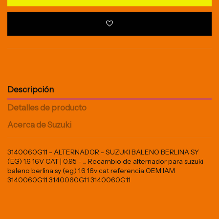
Descripción
Detalles de producto
Acerca de Suzuki
3140060G11 - ALTERNADOR - SUZUKI BALENO BERLINA SY
(EG) 1.6 16V CAT | 0.95 - ... Recambio de alternador para suzuki
baleno berlina sy (eg) 1.6 16v cat referencia OEM IAM
3140060G11 3140060G11 3140060G11