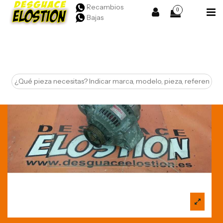
Recambios
0
Bajas