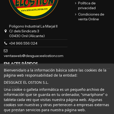
Política de
privacidad
Condiciones de
venta Online
Poligono Industrial La Marjal II
C/ dels Sindicats 3
03430 Onil (Alicante)
+34 966 556 024
ventasweb@desguaceelostion.com
ENLACES RÁPIDOS
Bienvenida/o a la información básica sobre las cookies de la
Inicio
página web responsabilidad de la entidad:
Recambios
DESGUACE EL OSTION S.L.
Campa
Una cookie o galleta informática es un pequeño archivo de
Bajas y tasaciones
información que se guarda en tu ordenador, “smartphone” o
Sobre Nosotros
tableta cada vez que visitas nuestra página web. Algunas
cookies son nuestras y otras pertenecen a empresas externas
Blog
que prestan servicios para nuestra página web.
Contacto