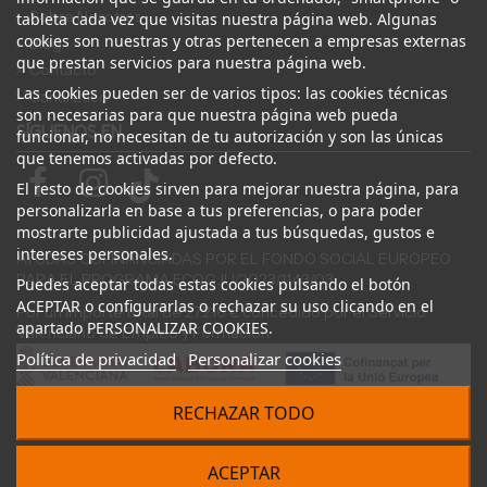
Sobre Nosotros
tableta cada vez que visitas nuestra página web. Algunas
cookies son nuestras y otras pertenecen a empresas externas
Blog
que prestan servicios para nuestra página web.
Contacto
Las cookies pueden ser de varios tipos: las cookies técnicas
Canal Ético
son necesarias para que nuestra página web pueda
SÍGUENOS EN
funcionar, no necesitan de tu autorización y son las únicas
que tenemos activadas por defecto.
El resto de cookies sirven para mejorar nuestra página, para
personalizarla en base a tus preferencias, o para poder
mostrarte publicidad ajustada a tus búsquedas, gustos e
intereses personales.
AYUDAS COFINANCIADAS POR EL FONDO SOCIAL EUROPEO
PARA EL PROGRAMA ECOGJU/2023/1143/03
Puedes aceptar todas estas cookies pulsando el botón
ACEPTAR o configurarlas o rechazar su uso clicando en el
Por un importe total de 27.216 € concedido por el Servicio
apartado PERSONALIZAR COOKIES.
Valenciano de Empleo y Formación.
Política de privacidad
Personalizar cookies
RECHAZAR TODO
© 2024 Desguace ElOstion. Todos los derechos reservados |
ACEPTAR
Desarrollado por
Seintosoft