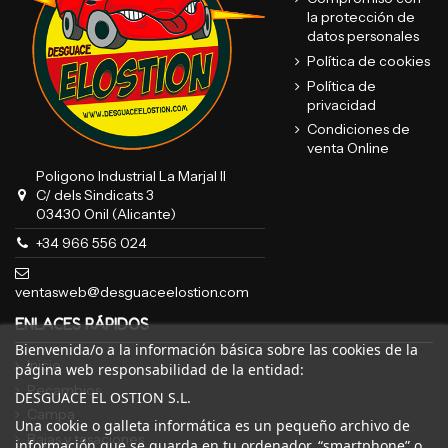
la protección de
datos personales
Política de cookies
Política de
privacidad
Condiciones de
venta Online
Poligono Industrial La Marjal II
C/ dels Sindicats 3
03430 Onil (Alicante)
+34 966 556 024
ventasweb@desguaceelostion.com
ENLACES RÁPIDOS
Bienvenida/o a la información básica sobre las cookies de la
Inicio
página web responsabilidad de la entidad:
Recambios
DESGUACE EL OSTION S.L.
Campa
Una cookie o galleta informática es un pequeño archivo de
Bajas y tasaciones
información que se guarda en tu ordenador, “smartphone” o