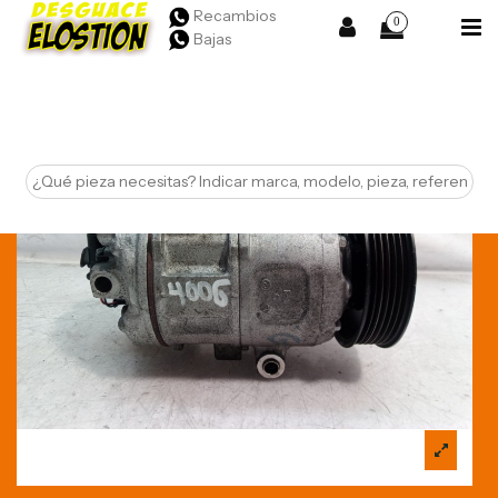
Recambios
0
Bajas