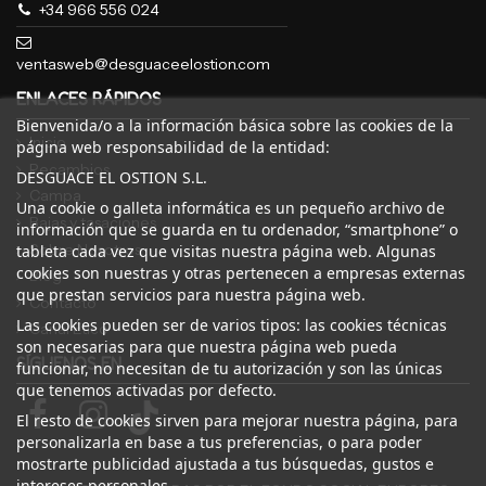
+34 966 556 024
ventasweb@desguaceelostion.com
ENLACES RÁPIDOS
Bienvenida/o a la información básica sobre las cookies de la
Inicio
página web responsabilidad de la entidad:
Recambios
DESGUACE EL OSTION S.L.
Campa
Una cookie o galleta informática es un pequeño archivo de
Bajas y tasaciones
información que se guarda en tu ordenador, “smartphone” o
Sobre Nosotros
tableta cada vez que visitas nuestra página web. Algunas
cookies son nuestras y otras pertenecen a empresas externas
Blog
que prestan servicios para nuestra página web.
Contacto
Las cookies pueden ser de varios tipos: las cookies técnicas
Canal Ético
son necesarias para que nuestra página web pueda
SÍGUENOS EN
funcionar, no necesitan de tu autorización y son las únicas
que tenemos activadas por defecto.
El resto de cookies sirven para mejorar nuestra página, para
personalizarla en base a tus preferencias, o para poder
mostrarte publicidad ajustada a tus búsquedas, gustos e
intereses personales.