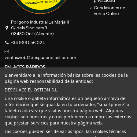
privacidad
Condiciones de
venta Online
Poligono Industrial La Marjal II
C/ dels Sindicats 3
03430 Onil (Alicante)
+34 966 556 024
ventasweb@desguaceelostion.com
ENLACES RÁPIDOS
Bienvenida/o a la información básica sobre las cookies de la
Inicio
página web responsabilidad de la entidad:
Recambios
DESGUACE EL OSTION S.L.
Campa
Una cookie o galleta informática es un pequeño archivo de
Bajas y tasaciones
información que se guarda en tu ordenador, “smartphone” o
Sobre Nosotros
tableta cada vez que visitas nuestra página web. Algunas
cookies son nuestras y otras pertenecen a empresas externas
Blog
que prestan servicios para nuestra página web.
Contacto
Las cookies pueden ser de varios tipos: las cookies técnicas
Canal Ético