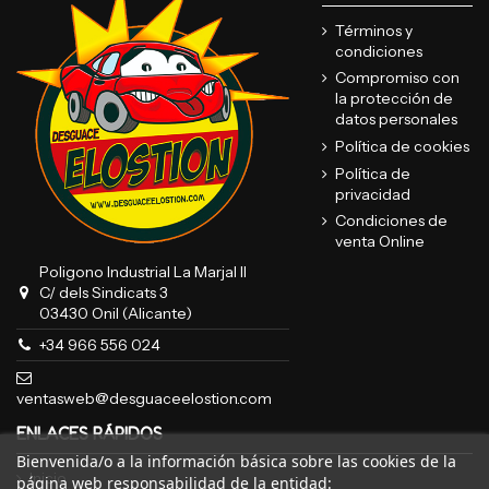
Términos y
condiciones
Compromiso con
la protección de
datos personales
Política de cookies
Política de
privacidad
Condiciones de
venta Online
Poligono Industrial La Marjal II
C/ dels Sindicats 3
03430 Onil (Alicante)
+34 966 556 024
ventasweb@desguaceelostion.com
ENLACES RÁPIDOS
Bienvenida/o a la información básica sobre las cookies de la
Inicio
página web responsabilidad de la entidad: