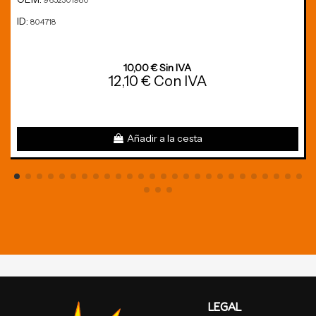
9652301980
ID:
804718
10,00 € Sin IVA
12,10 € Con IVA
Añadir a la cesta
LEGAL