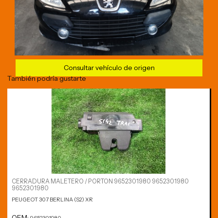
Consultar vehículo de origen
También podría gustarte
CERRADURA MALETERO / PORTON 9652301980 9652301980
9652301980
PEUGEOT 307 BERLINA (S2) XR
OEM: