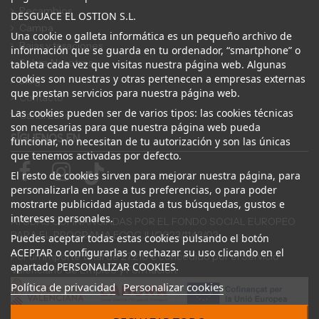
Recambios
DESGUACE EL OSTION S.L.
Campa
Una cookie o galleta informática es un pequeño archivo de
Bajas y tasaciones
información que se guarda en tu ordenador, “smartphone” o
Sobre Nosotros
tableta cada vez que visitas nuestra página web. Algunas
cookies son nuestras y otras pertenecen a empresas externas
Blog
que prestan servicios para nuestra página web.
Contacto
Las cookies pueden ser de varios tipos: las cookies técnicas
Canal Ético
son necesarias para que nuestra página web pueda
SÍGUENOS EN
funcionar, no necesitan de tu autorización y son las únicas
que tenemos activadas por defecto.
El resto de cookies sirven para mejorar nuestra página, para
personalizarla en base a tus preferencias, o para poder
mostrarte publicidad ajustada a tus búsquedas, gustos e
intereses personales.
AYUDAS COFINANCIADAS POR EL FONDO SOCIAL EUROPEO
PARA EL PROGRAMA ECOGJU/2023/1143/03
Puedes aceptar todas estas cookies pulsando el botón
ACEPTAR o configurarlas o rechazar su uso clicando en el
Por un importe total de 27.216 € concedido por el Servicio
apartado PERSONALIZAR COOKIES.
Valenciano de Empleo y Formación.
Política de privacidad
Personalizar cookies