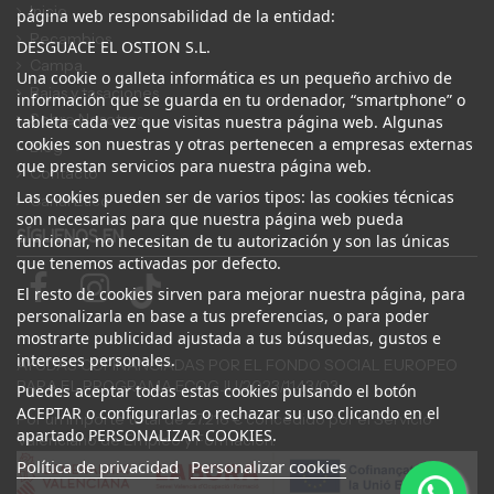
Inicio
página web responsabilidad de la entidad:
Recambios
DESGUACE EL OSTION S.L.
Campa
Una cookie o galleta informática es un pequeño archivo de
Bajas y tasaciones
información que se guarda en tu ordenador, “smartphone” o
Sobre Nosotros
tableta cada vez que visitas nuestra página web. Algunas
cookies son nuestras y otras pertenecen a empresas externas
Blog
que prestan servicios para nuestra página web.
Contacto
Las cookies pueden ser de varios tipos: las cookies técnicas
Canal Ético
son necesarias para que nuestra página web pueda
SÍGUENOS EN
funcionar, no necesitan de tu autorización y son las únicas
que tenemos activadas por defecto.
El resto de cookies sirven para mejorar nuestra página, para
personalizarla en base a tus preferencias, o para poder
mostrarte publicidad ajustada a tus búsquedas, gustos e
intereses personales.
AYUDAS COFINANCIADAS POR EL FONDO SOCIAL EUROPEO
PARA EL PROGRAMA ECOGJU/2023/1143/03
Puedes aceptar todas estas cookies pulsando el botón
ACEPTAR o configurarlas o rechazar su uso clicando en el
Por un importe total de 27.216 € concedido por el Servicio
apartado PERSONALIZAR COOKIES.
Valenciano de Empleo y Formación.
Política de privacidad
Personalizar cookies