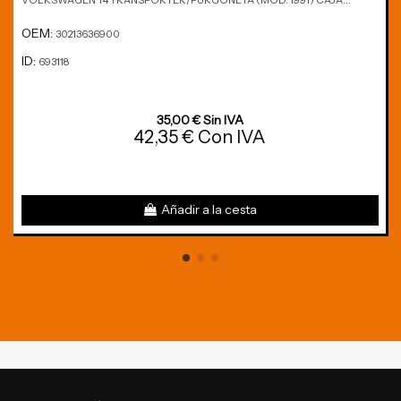
VOLKSWAGEN T4 TRANSPORTER/FURGONETA (MOD. 1991) CAJA...
OEM:
30213636900
ID:
693118
35,00 € Sin IVA
42,35 € Con IVA
Añadir a la cesta