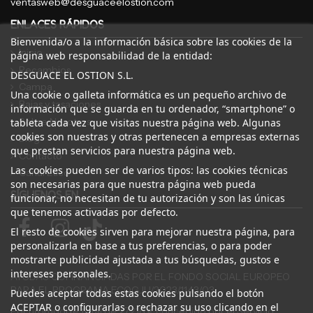
ventasweb@desguaceelostion.com
ENLACES RÁPIDOS
Bienvenida/o a la información básica sobre las cookies de la
Inicio
página web responsabilidad de la entidad:
Recambios
DESGUACE EL OSTION S.L.
Campa
Una cookie o galleta informática es un pequeño archivo de
Bajas y tasaciones
información que se guarda en tu ordenador, “smartphone” o
Sobre Nosotros
tableta cada vez que visitas nuestra página web. Algunas
cookies son nuestras y otras pertenecen a empresas externas
Blog
que prestan servicios para nuestra página web.
Contacto
Las cookies pueden ser de varios tipos: las cookies técnicas
Canal Ético
son necesarias para que nuestra página web pueda
SÍGUENOS EN
funcionar, no necesitan de tu autorización y son las únicas
que tenemos activadas por defecto.
El resto de cookies sirven para mejorar nuestra página, para
personalizarla en base a tus preferencias, o para poder
mostrarte publicidad ajustada a tus búsquedas, gustos e
intereses personales.
AYUDAS COFINANCIADAS POR EL FONDO SOCIAL EUROPEO
PARA EL PROGRAMA ECOGJU/2023/1143/03
Puedes aceptar todas estas cookies pulsando el botón
ACEPTAR o configurarlas o rechazar su uso clicando en el
Por un importe total de 27.216 € concedido por el Servicio