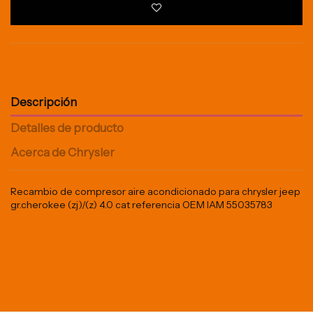
Descripción
Detalles de producto
Acerca de Chrysler
Recambio de compresor aire acondicionado para chrysler jeep
gr.cherokee (zj)/(z) 4.0 cat referencia OEM IAM 55035783