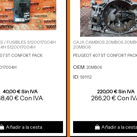
S / FUSIBLES S120017004H
CAJA CAMBIOS 20MB06 20MB
04H S120017004H
20MB06
07 ST CONFORT PACK
PEUGEOT 407 ST CONFORT PAC
OEM:
0017004H
20MB06
ID:
591112
40,00 € Sin IVA
220,00 € Sin IVA
48,40 € Con IVA
266,20 € Con I
Añadir a la cesta
Añadir a la cest