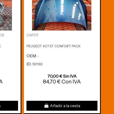
06
CAPOT
CUA
965
K
PEUGEOT 407 ST CONFORT PACK
PEUG
OEM:
OE
-
ID:
ID:
591169
5
70,00 € Sin IVA
VA
84,70 € Con IVA
a
Añadir a la cesta