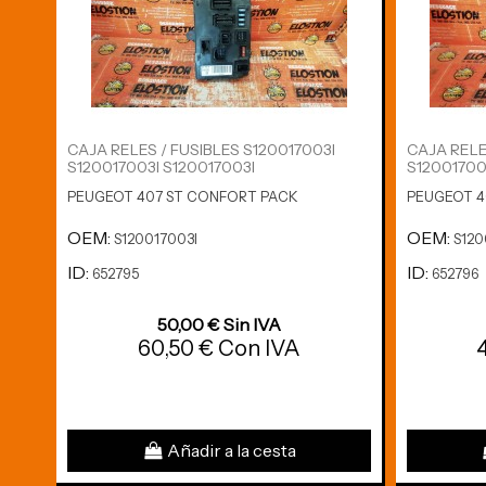
CAJA RELES / FUSIBLES S120017003I
CAJA RELE
S120017003I S120017003I
S1200170
PEUGEOT 407 ST CONFORT PACK
PEUGEOT 4
OEM:
OEM:
S120017003I
S12
ID:
ID:
652795
652796
50,00 € Sin IVA
60,50 € Con IVA
Añadir a la cesta