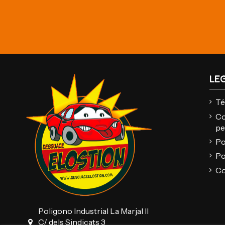
LE
Té
Co
pe
Po
Po
Co
Poligono Industrial La Marjal II
C/ dels Sindicats 3