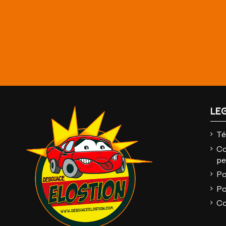
LE
Té
Co
pe
Po
Po
Co