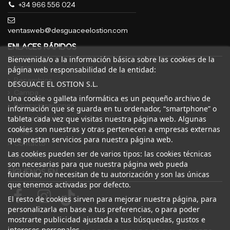
+34 966 556 024
ventasweb@desguaceelostion.com
ENLACES RÁPIDOS
Bienvenida/o a la información básica sobre las cookies de la
Inicio
página web responsabilidad de la entidad:
Recambios
DESGUACE EL OSTION S.L.
Campa
Una cookie o galleta informática es un pequeño archivo de
Bajas y tasaciones
información que se guarda en tu ordenador, “smartphone” o
Sobre Nosotros
tableta cada vez que visitas nuestra página web. Algunas
cookies son nuestras y otras pertenecen a empresas externas
Blog
que prestan servicios para nuestra página web.
Contacto
Las cookies pueden ser de varios tipos: las cookies técnicas
Canal Ético
son necesarias para que nuestra página web pueda
SÍGUENOS EN
funcionar, no necesitan de tu autorización y son las únicas
que tenemos activadas por defecto.
El resto de cookies sirven para mejorar nuestra página, para
personalizarla en base a tus preferencias, o para poder
mostrarte publicidad ajustada a tus búsquedas, gustos e
intereses personales.