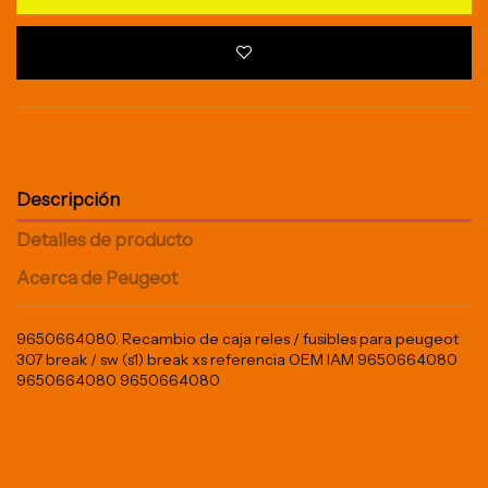
Descripción
Detalles de producto
Acerca de Peugeot
9650664080. Recambio de caja reles / fusibles para peugeot
307 break / sw (s1) break xs referencia OEM IAM 9650664080
9650664080 9650664080