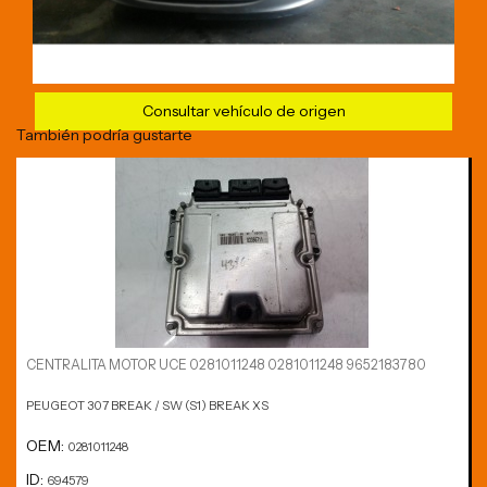
Consultar vehículo de origen
También podría gustarte
CENTRALITA MOTOR UCE 0281011248 0281011248 9652183780
PEUGEOT 307 BREAK / SW (S1) BREAK XS
OEM:
0281011248
ID:
694579