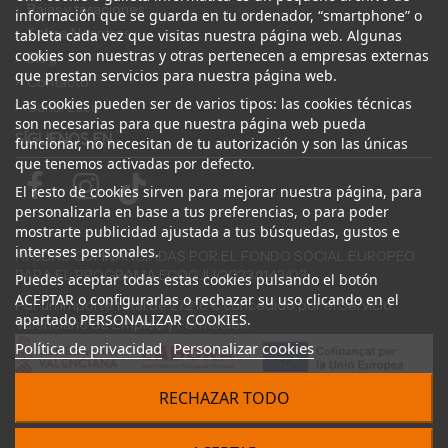
Bajas y tasaciones
información que se guarda en tu ordenador, “smartphone” o
Sobre Nosotros
tableta cada vez que visitas nuestra página web. Algunas
cookies son nuestras y otras pertenecen a empresas externas
Blog
que prestan servicios para nuestra página web.
Contacto
Las cookies pueden ser de varios tipos: las cookies técnicas
Canal Ético
son necesarias para que nuestra página web pueda
SÍGUENOS EN
funcionar, no necesitan de tu autorización y son las únicas
que tenemos activadas por defecto.
El resto de cookies sirven para mejorar nuestra página, para
personalizarla en base a tus preferencias, o para poder
mostrarte publicidad ajustada a tus búsquedas, gustos e
intereses personales.
AYUDAS COFINANCIADAS POR EL FONDO SOCIAL EUROPEO
PARA EL PROGRAMA ECOGJU/2023/1143/03
Puedes aceptar todas estas cookies pulsando el botón
ACEPTAR o configurarlas o rechazar su uso clicando en el
Por un importe total de 27.216 € concedido por el Servicio
apartado PERSONALIZAR COOKIES.
Valenciano de Empleo y Formación.
Política de privacidad
Personalizar cookies
RECHAZAR TODO
© 2024 Desguace ElOstion. Todos los derechos reservados |