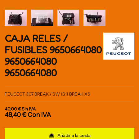
CAJA RELES /
FUSIBLES 9650664080
9650664080
9650664080
PEUGEOT 307 BREAK / SW (S1) BREAK XS
40,00 €
Sin IVA
48,40 €
Con IVA
Añadir a la cesta