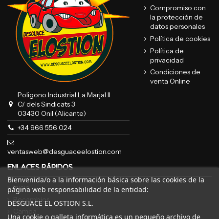
Compromiso con
la protección de
datos personales
Política de cookies
Política de
privacidad
Condiciones de
venta Online
Poligono Industrial La Marjal II
C/ dels Sindicats 3
03430 Onil (Alicante)
+34 966 556 024
ventasweb@desguaceelostion.com
ENLACES RÁPIDOS
Bienvenida/o a la información básica sobre las cookies de la
Inicio
página web responsabilidad de la entidad:
Recambios
DESGUACE EL OSTION S.L.
Campa
Una cookie o galleta informática es un pequeño archivo de