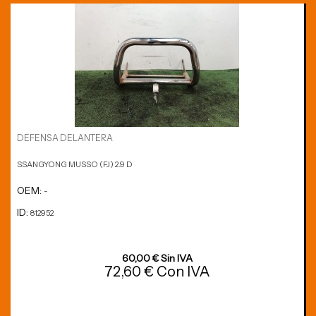
DEFENSA DELANTERA
SSANGYONG MUSSO (FJ) 2.9 D
OEM:
-
ID:
812952
60,00 € Sin IVA
72,60 € Con IVA