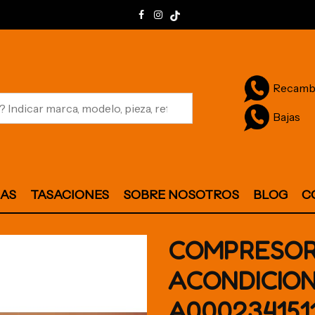
Recamb
Bajas
JAS
TASACIONES
SOBRE NOSOTROS
BLOG
C
COMPRESOR
ACONDICIO
A000234151