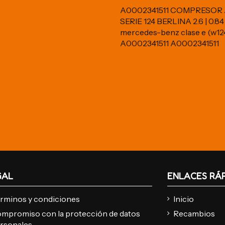
A0002341511 COMPRESOR
SERIE 124 BERLINA 2.6 | 0.84
mercedes-benz clase e (w12
A0002341511 A0002341511
GAL
ENLACES RÁ
rminos y condiciones
Inicio
mpromiso con la protección de datos
Recambios
rsonales