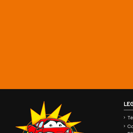
LE
Té
Co
pe