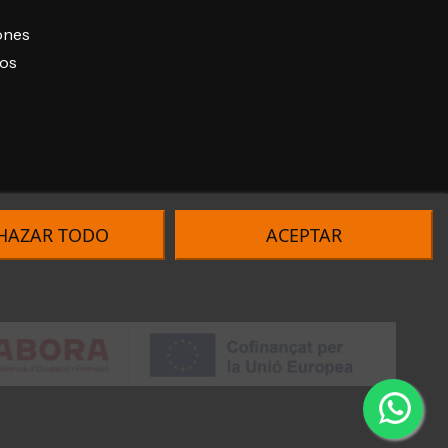
iones
ros
HAZAR TODO
ACEPTAR