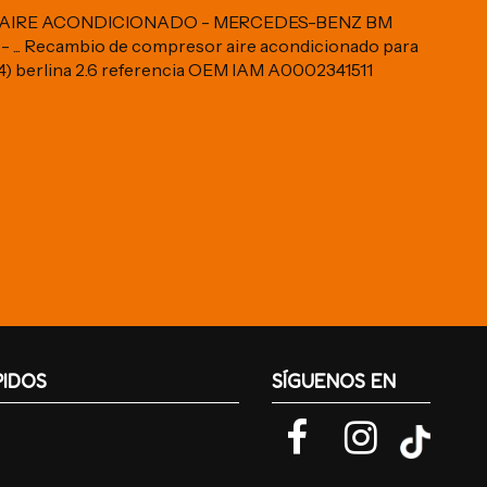
 AIRE ACONDICIONADO - MERCEDES-BENZ BM
 - ... Recambio de compresor aire acondicionado para
4) berlina 2.6 referencia OEM IAM A0002341511
PIDOS
SÍGUENOS EN