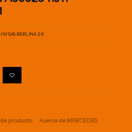
1
W124) BERLINA 2.6
 de producto
Acerca de MERCEDES