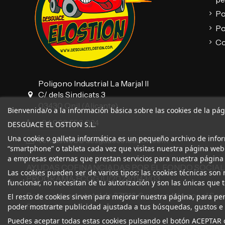
Po
Po
Co
Poligono Industrial La Marjal II
C/ dels Sindicats 3
03430 Onil (Alicante)
Bienvenida/o a la información básica sobre las cookies de la pá
+34 966 556 024
DESGUACE EL OSTION S.L.
Una cookie o galleta informática es un pequeño archivo de info
ventasweb@desguaceelostion.com
“smartphone” o tableta cada vez que visitas nuestra página web
a empresas externas que prestan servicios para nuestra página
AYUDAS COFINANCIADAS POR EL FONDO SOCIAL
Las cookies pueden ser de varios tipos: las cookies técnicas s
PROGRAMA ECOGJU/2023/1143/03
funcionar, no necesitan de tu autorización y son las únicas que
Por un importe total de 27.216 € concedido por el Ser
El resto de cookies sirven para mejorar nuestra página, para per
Formación.
poder mostrarte publicidad ajustada a tus búsquedas, gustos e 
Puedes aceptar todas estas cookies pulsando el botón ACEPTAR o