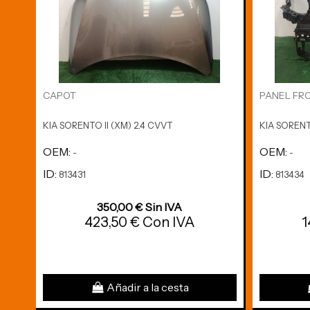
CAPOT
PANEL FR
KIA SORENTO II (XM) 2.4 CVVT
KIA SORENT
OEM:
OEM:
-
-
ID:
ID:
813431
813434
350,00 € Sin IVA
423,50 € Con IVA
1
Añadir a la cesta