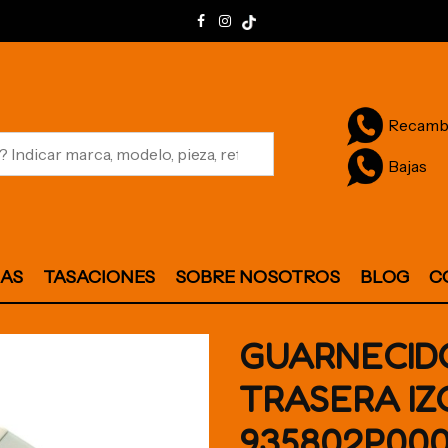
Recamb
Bajas
JAS
TASACIONES
SOBRE NOSOTROS
BLOG
C
GUARNECID
TRASERA IZ
935802P00