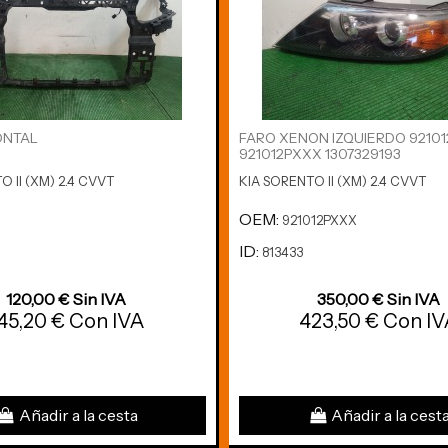
ONTAL
FARO XENON IZQUIERDO 9210
921012PXXX 1307329193
O II (XM) 2.4 CVVT
KIA SORENTO II (XM) 2.4 CVVT
OEM:
921012PXXX
ID:
813433
120,00 € Sin IVA
350,00 € Sin IVA
45,20 € Con IVA
423,50 € Con I
Añadir a la cesta
Añadir a la cest