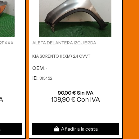
12PXXX
ALETA DELANTERA IZQUIERDA
ALE
KIA SORENTO II (XM) 2.4 CVVT
KIA 
OEM:
OE
-
ID:
ID:
813452
8
90,00 € Sin IVA
VA
108,90 € Con IVA
a
Añadir a la cesta