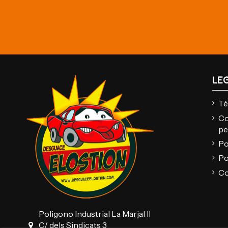
LE
Té
Co
pe
Po
Po
Co
Poligono Industrial La Marjal II
C/ dels Sindicats 3