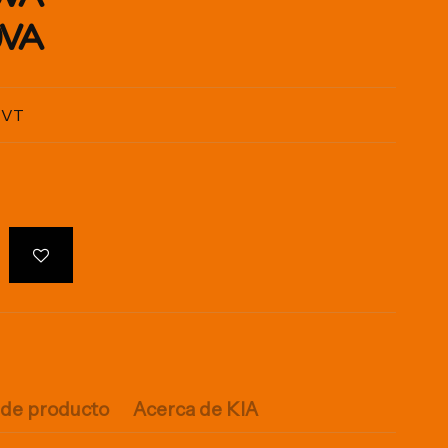
0VA
VVT
 de producto
Acerca de KIA