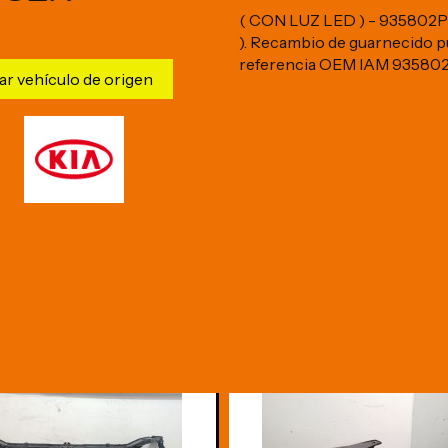
( CON LUZ LED ) - 93580
). Recambio de guarnecido pue
referencia OEM IAM 935
ar vehículo de origen