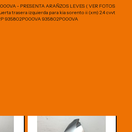
2P000VA - PRESENTA ARAÑZOS LEVES ( VER FOTOS
rta trasera izquierda para kia sorento ii (xm) 2.4 cvvt
802P 935802P000VA 935802P000VA