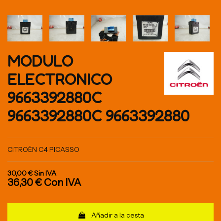
MODULO
ELECTRONICO
9663392880C
9663392880C 9663392880
CITROËN C4 PICASSO
30,00 €
Sin IVA
36,30 €
Con IVA
Añadir a la cesta