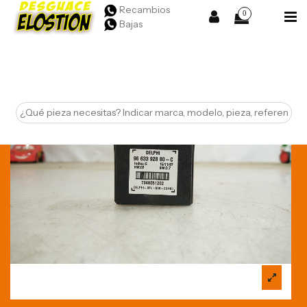
Recambios
0
Bajas