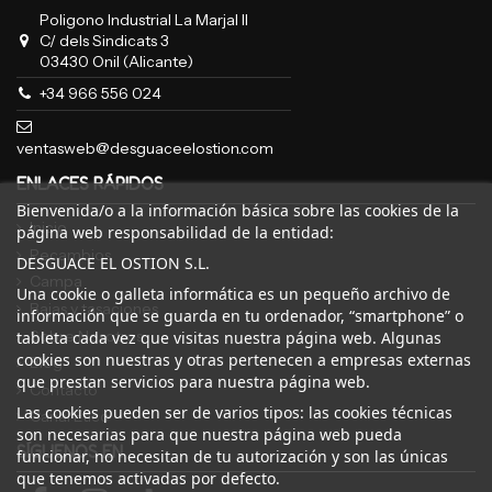
Poligono Industrial La Marjal II
C/ dels Sindicats 3
03430 Onil (Alicante)
+34 966 556 024
ventasweb@desguaceelostion.com
ENLACES RÁPIDOS
Bienvenida/o a la información básica sobre las cookies de la
Inicio
página web responsabilidad de la entidad:
Recambios
DESGUACE EL OSTION S.L.
Campa
Una cookie o galleta informática es un pequeño archivo de
Bajas y tasaciones
información que se guarda en tu ordenador, “smartphone” o
Sobre Nosotros
tableta cada vez que visitas nuestra página web. Algunas
cookies son nuestras y otras pertenecen a empresas externas
Blog
que prestan servicios para nuestra página web.
Contacto
Las cookies pueden ser de varios tipos: las cookies técnicas
Canal Ético
son necesarias para que nuestra página web pueda
SÍGUENOS EN
funcionar, no necesitan de tu autorización y son las únicas
que tenemos activadas por defecto.