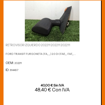
RETROVISOR IZQUIERDO 202211 202211 202211
FORD TRANSIT FURGONETA (FA_ _) 2.0 DI (FAE_, FAF_,...
OEM:
202211
ID:
814497
40,00 € Sin IVA
48,40 € Con IVA