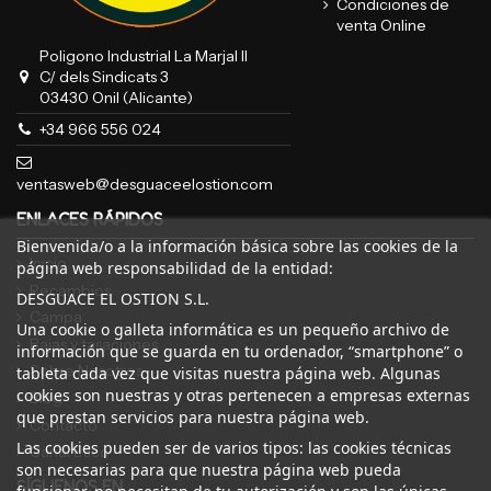
Condiciones de
venta Online
Poligono Industrial La Marjal II
C/ dels Sindicats 3
03430 Onil (Alicante)
+34 966 556 024
ventasweb@desguaceelostion.com
ENLACES RÁPIDOS
Bienvenida/o a la información básica sobre las cookies de la
Inicio
página web responsabilidad de la entidad:
Recambios
DESGUACE EL OSTION S.L.
Campa
Una cookie o galleta informática es un pequeño archivo de
Bajas y tasaciones
información que se guarda en tu ordenador, “smartphone” o
Sobre Nosotros
tableta cada vez que visitas nuestra página web. Algunas
cookies son nuestras y otras pertenecen a empresas externas
Blog
que prestan servicios para nuestra página web.
Contacto
Las cookies pueden ser de varios tipos: las cookies técnicas
Canal Ético
son necesarias para que nuestra página web pueda
SÍGUENOS EN