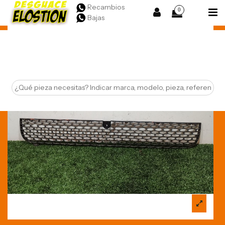
Recambios
0
Bajas