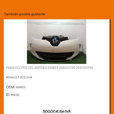
También podría gustarte
PARAGOLPES DELANTERO SINREF 26600799 266059193
RENAULT ZOE 2014
OEM:
SINREF
ID:
814722
500,00 € Sin IVA