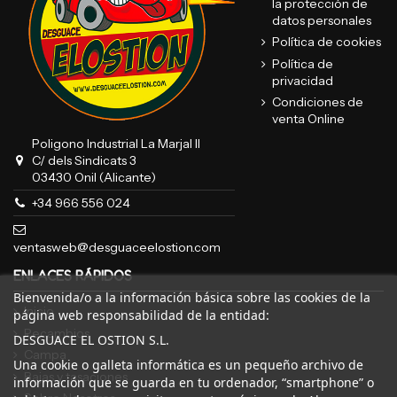
la protección de
datos personales
Política de cookies
Política de
privacidad
Condiciones de
venta Online
Poligono Industrial La Marjal II
C/ dels Sindicats 3
03430 Onil (Alicante)
+34 966 556 024
ventasweb@desguaceelostion.com
ENLACES RÁPIDOS
Bienvenida/o a la información básica sobre las cookies de la
Inicio
página web responsabilidad de la entidad:
Recambios
DESGUACE EL OSTION S.L.
Campa
Una cookie o galleta informática es un pequeño archivo de
Bajas y tasaciones
información que se guarda en tu ordenador, “smartphone” o