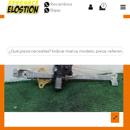
Recambios
0
Bajas