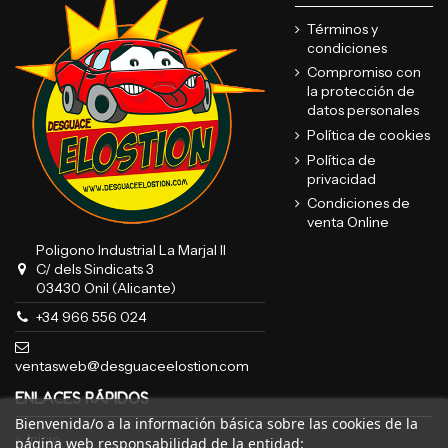
Términos y
condiciones
Compromiso con
la protección de
datos personales
Política de cookies
Política de
privacidad
Condiciones de
venta Online
Poligono Industrial La Marjal II
C/ dels Sindicats 3
03430 Onil (Alicante)
+34 966 556 024
ventasweb@desguaceelostion.com
ENLACES RÁPIDOS
Bienvenida/o a la información básica sobre las cookies de la
Inicio
página web responsabilidad de la entidad: