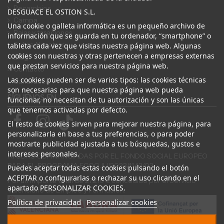
Recambios
DESGUACE EL OSTION S.L.
Campa
Una cookie o galleta informática es un pequeño archivo de
Bajas y tasaciones
información que se guarda en tu ordenador, “smartphone” o
Sobre Nosotros
tableta cada vez que visitas nuestra página web. Algunas
cookies son nuestras y otras pertenecen a empresas externas
Blog
que prestan servicios para nuestra página web.
Contacto
Las cookies pueden ser de varios tipos: las cookies técnicas
Canal Ético
son necesarias para que nuestra página web pueda
SÍGUENOS EN
funcionar, no necesitan de tu autorización y son las únicas
que tenemos activadas por defecto.
El resto de cookies sirven para mejorar nuestra página, para
personalizarla en base a tus preferencias, o para poder
mostrarte publicidad ajustada a tus búsquedas, gustos e
intereses personales.
AYUDAS COFINANCIADAS POR EL FONDO SOCIAL EUROPEO
PARA EL PROGRAMA ECOGJU/2023/1143/03
Puedes aceptar todas estas cookies pulsando el botón
ACEPTAR o configurarlas o rechazar su uso clicando en el
Por un importe total de 27.216 € concedido por el Servicio
apartado PERSONALIZAR COOKIES.
Valenciano de Empleo y Formación.
Política de privacidad
Personalizar cookies