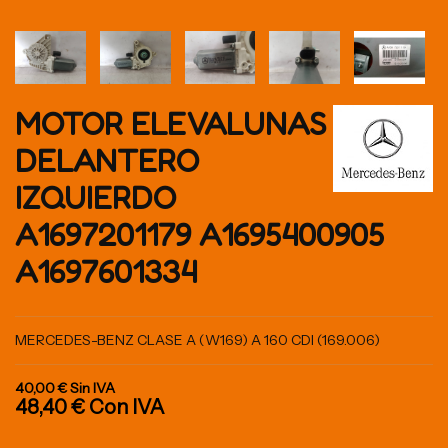
MOTOR ELEVALUNAS
DELANTERO
IZQUIERDO
A1697201179 A1695400905
A1697601334
MERCEDES-BENZ CLASE A (W169) A 160 CDI (169.006)
40,00 €
Sin IVA
48,40 €
Con IVA