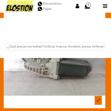
Recambios
0
Bajas