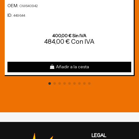
OEM:
OM640942
ID:
449644
400,00 € Sin IVA
484,00 € Con IVA
Añadir a la cesta
LEGAL