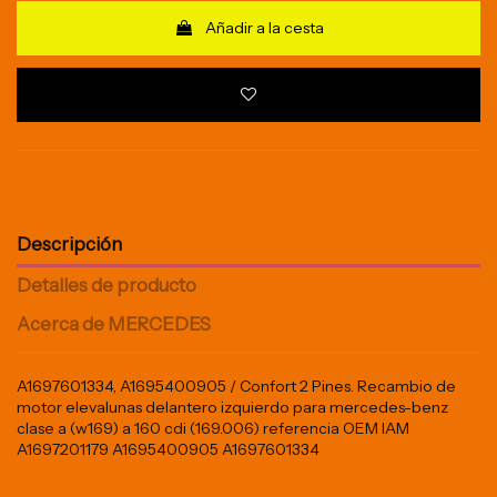
Añadir a la cesta
Descripción
Detalles de producto
Acerca de MERCEDES
A1697601334, A1695400905 / Confort 2 Pines. Recambio de
motor elevalunas delantero izquierdo para mercedes-benz
clase a (w169) a 160 cdi (169.006) referencia OEM IAM
A1697201179 A1695400905 A1697601334