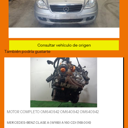
Consultar vehículo de origen
También podría gustarte
MOTOR COMPLETO OM640942 OM640942 OM640942
MERCEDES-BENZ CLASE A (W169) A 160 CDI (169.006)