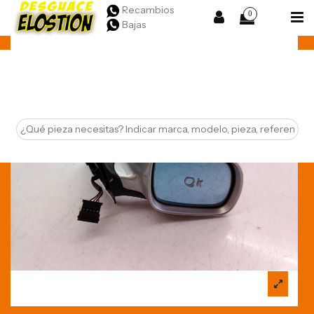
Recambios
0
Bajas