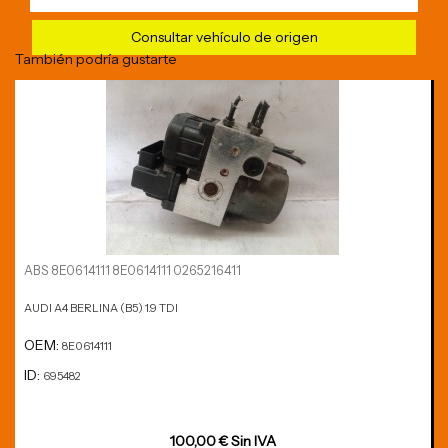
Consultar vehículo de origen
También podría gustarte
ABS 8E0614111 8E0614111 0265216411
AUDI A4 BERLINA (B5) 1.9 TDI
OEM:
8E0614111
ID:
695482
100,00 € Sin IVA