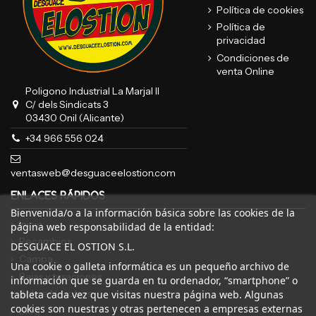
Política de cookies
Política de
privacidad
Condiciones de
venta Online
Poligono Industrial La Marjal II
C/ dels Sindicats 3
03430 Onil (Alicante)
+34 966 556 024
ventasweb@desguaceelostion.com
ENLACES RÁPIDOS
Bienvenida/o a la información básica sobre las cookies de la
Inicio
página web responsabilidad de la entidad:
Recambios
DESGUACE EL OSTION S.L.
Campa
Una cookie o galleta informática es un pequeño archivo de
Bajas y tasaciones
información que se guarda en tu ordenador, “smartphone” o
Sobre Nosotros
tableta cada vez que visitas nuestra página web. Algunas
cookies son nuestras y otras pertenecen a empresas externas
Blog