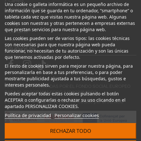
Campa
Una cookie o galleta informática es un pequeño archivo de
Bajas y tasaciones
información que se guarda en tu ordenador, “smartphone” o
Sobre Nosotros
tableta cada vez que visitas nuestra página web. Algunas
cookies son nuestras y otras pertenecen a empresas externas
Blog
que prestan servicios para nuestra página web.
Contacto
Las cookies pueden ser de varios tipos: las cookies técnicas
Canal Ético
son necesarias para que nuestra página web pueda
SÍGUENOS EN
funcionar, no necesitan de tu autorización y son las únicas
que tenemos activadas por defecto.
El resto de cookies sirven para mejorar nuestra página, para
personalizarla en base a tus preferencias, o para poder
mostrarte publicidad ajustada a tus búsquedas, gustos e
intereses personales.
AYUDAS COFINANCIADAS POR EL FONDO SOCIAL EUROPEO
PARA EL PROGRAMA ECOGJU/2023/1143/03
Puedes aceptar todas estas cookies pulsando el botón
ACEPTAR o configurarlas o rechazar su uso clicando en el
Por un importe total de 27.216 € concedido por el Servicio
apartado PERSONALIZAR COOKIES.
Valenciano de Empleo y Formación.
Política de privacidad
Personalizar cookies
RECHAZAR TODO