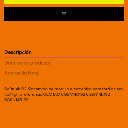
Descripción
Detalles de producto
Acerca de Ford
6g9n14b192. Recambio de modulo electronico para ford galaxy
(ca1) ghia referencia OEM IAM 6G9N14B192 6G9N14B192
6G9N14B192