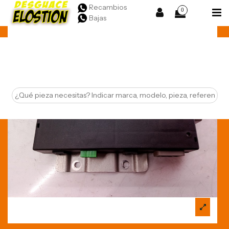
Recambios
0
Bajas