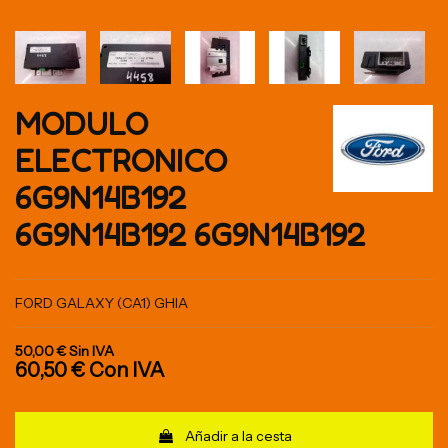
MODULO
ELECTRONICO
6G9N14B192
6G9N14B192 6G9N14B192
FORD GALAXY (CA1) GHIA
50,00 €
Sin IVA
60,50 €
Con IVA
Añadir a la cesta