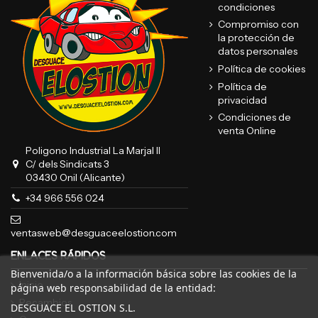
condiciones
Compromiso con
la protección de
datos personales
Política de cookies
Política de
privacidad
Condiciones de
venta Online
Poligono Industrial La Marjal II
C/ dels Sindicats 3
03430 Onil (Alicante)
+34 966 556 024
ventasweb@desguaceelostion.com
ENLACES RÁPIDOS
Bienvenida/o a la información básica sobre las cookies de la
Inicio
página web responsabilidad de la entidad:
Recambios
DESGUACE EL OSTION S.L.