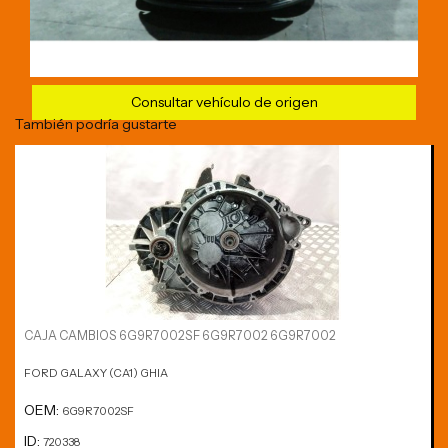
Consultar vehículo de origen
También podría gustarte
CAJA CAMBIOS 6G9R7002SF 6G9R7002 6G9R7002
FORD GALAXY (CA1) GHIA
OEM:
6G9R7002SF
ID:
720338