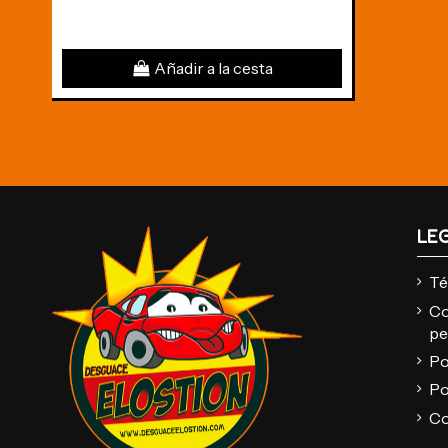
Añadir a la cesta
LE
Té
Co
pe
Po
Po
Co