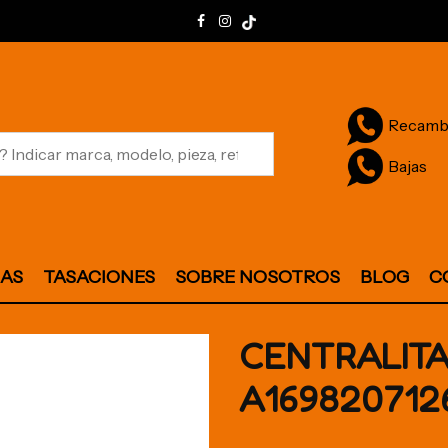
Recamb
Bajas
JAS
TASACIONES
SOBRE NOSOTROS
BLOG
C
CENTRALITA
A169820712