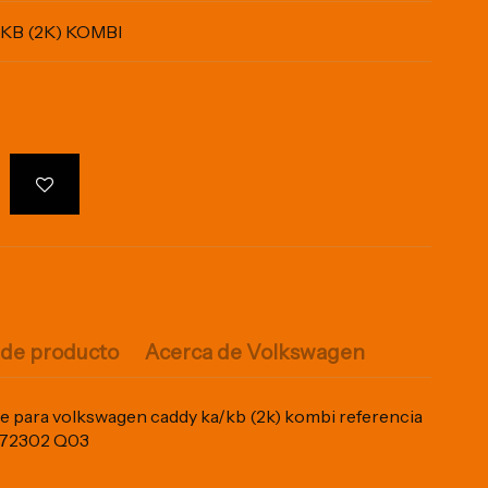
B (2K) KOMBI
 de producto
Acerca de Volkswagen
re para volkswagen caddy ka/kb (2k) kombi referencia
072302 Q03