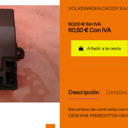
VOLKSWAGEN CADDY KA/K
50,00 €
Sin IVA
60,50 €
Con IVA
Añadir a la cesta
Descripción
Detalles
Recambio de centralita cier
OEM IAM A1698207126 05