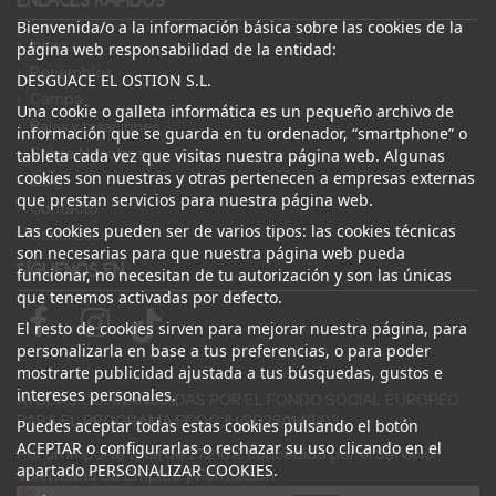
ENLACES RÁPIDOS
Bienvenida/o a la información básica sobre las cookies de la
Inicio
página web responsabilidad de la entidad:
Recambios
DESGUACE EL OSTION S.L.
Campa
Una cookie o galleta informática es un pequeño archivo de
Bajas y tasaciones
información que se guarda en tu ordenador, “smartphone” o
Sobre Nosotros
tableta cada vez que visitas nuestra página web. Algunas
cookies son nuestras y otras pertenecen a empresas externas
Blog
que prestan servicios para nuestra página web.
Contacto
Las cookies pueden ser de varios tipos: las cookies técnicas
Canal Ético
son necesarias para que nuestra página web pueda
SÍGUENOS EN
funcionar, no necesitan de tu autorización y son las únicas
que tenemos activadas por defecto.
El resto de cookies sirven para mejorar nuestra página, para
personalizarla en base a tus preferencias, o para poder
mostrarte publicidad ajustada a tus búsquedas, gustos e
intereses personales.
AYUDAS COFINANCIADAS POR EL FONDO SOCIAL EUROPEO
PARA EL PROGRAMA ECOGJU/2023/1143/03
Puedes aceptar todas estas cookies pulsando el botón
ACEPTAR o configurarlas o rechazar su uso clicando en el
Por un importe total de 27.216 € concedido por el Servicio
apartado PERSONALIZAR COOKIES.
Valenciano de Empleo y Formación.