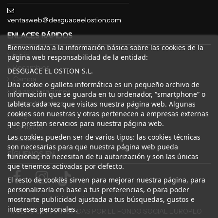
ventasweb@desguaceelostion.com
ENLACES RÁPIDOS
Bienvenida/o a la información básica sobre las cookies de la
Inicio
página web responsabilidad de la entidad:
Recambios
DESGUACE EL OSTION S.L.
Campa
Una cookie o galleta informática es un pequeño archivo de
Bajas y tasaciones
información que se guarda en tu ordenador, “smartphone” o
Sobre Nosotros
tableta cada vez que visitas nuestra página web. Algunas
cookies son nuestras y otras pertenecen a empresas externas
Blog
que prestan servicios para nuestra página web.
Contacto
Las cookies pueden ser de varios tipos: las cookies técnicas
Canal Ético
son necesarias para que nuestra página web pueda
SÍGUENOS EN
funcionar, no necesitan de tu autorización y son las únicas
que tenemos activadas por defecto.
El resto de cookies sirven para mejorar nuestra página, para
personalizarla en base a tus preferencias, o para poder
mostrarte publicidad ajustada a tus búsquedas, gustos e
intereses personales.
AYUDAS COFINANCIADAS POR EL FONDO SOCIAL EUROPEO