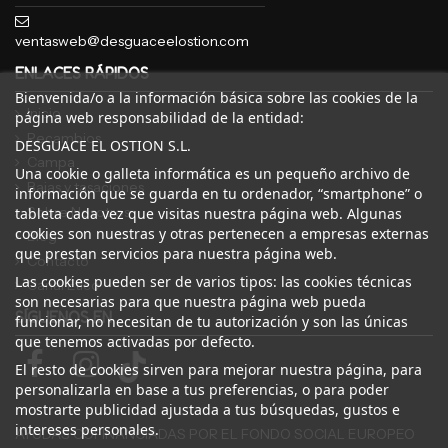
ventasweb@desguaceelostion.com
ENLACES RÁPIDOS
Bienvenida/o a la información básica sobre las cookies de la
Inicio
página web responsabilidad de la entidad:
Recambios
DESGUACE EL OSTION S.L.
Campa
Una cookie o galleta informática es un pequeño archivo de
Bajas y tasaciones
información que se guarda en tu ordenador, “smartphone” o
Sobre Nosotros
tableta cada vez que visitas nuestra página web. Algunas
cookies son nuestras y otras pertenecen a empresas externas
Blog
que prestan servicios para nuestra página web.
Contacto
Las cookies pueden ser de varios tipos: las cookies técnicas
Canal Ético
son necesarias para que nuestra página web pueda
SÍGUENOS EN
funcionar, no necesitan de tu autorización y son las únicas
que tenemos activadas por defecto.
El resto de cookies sirven para mejorar nuestra página, para
personalizarla en base a tus preferencias, o para poder
mostrarte publicidad ajustada a tus búsquedas, gustos e
intereses personales.
AYUDAS COFINANCIADAS POR EL FONDO SOCIAL EUROPEO