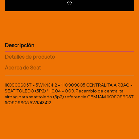
Descripción
Detalles de producto
Acerca de Seat
1K0909605T - 5WK43412 - 1K0909605 CENTRALITA AIRBAG -
SEAT TOLEDO (5P2) * | 0.04 - 0.09. Recambio de centralita
airbag para seat toledo (5p2) referencia OEM IAM 1K0909605T
1K0909605 5WK43412