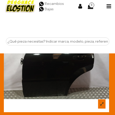
Recambios
0
Bajas