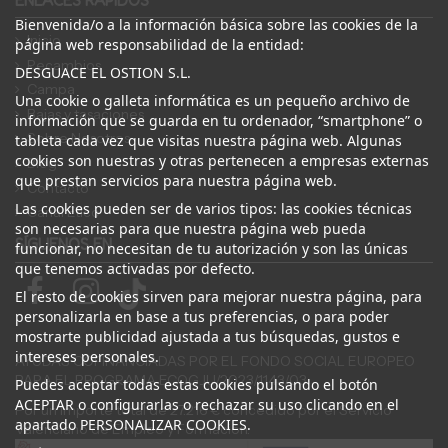
ENLACES RÁPIDOS
Bienvenida/o a la información básica sobre las cookies de la
Inicio
página web responsabilidad de la entidad:
Recambios
DESGUACE EL OSTION S.L.
Campa
Una cookie o galleta informática es un pequeño archivo de
Bajas y tasaciones
información que se guarda en tu ordenador, “smartphone” o
Sobre Nosotros
tableta cada vez que visitas nuestra página web. Algunas
cookies son nuestras y otras pertenecen a empresas externas
Blog
que prestan servicios para nuestra página web.
Contacto
Las cookies pueden ser de varios tipos: las cookies técnicas
Canal Ético
son necesarias para que nuestra página web pueda
SÍGUENOS EN
funcionar, no necesitan de tu autorización y son las únicas
que tenemos activadas por defecto.
El resto de cookies sirven para mejorar nuestra página, para
personalizarla en base a tus preferencias, o para poder
mostrarte publicidad ajustada a tus búsquedas, gustos e
intereses personales.
AYUDAS COFINANCIADAS POR EL FONDO SOCIAL EUROPEO
PARA EL PROGRAMA ECOGJU/2023/1143/03
Puedes aceptar todas estas cookies pulsando el botón
ACEPTAR o configurarlas o rechazar su uso clicando en el
Por un importe total de 27.216 € concedido por el Servicio
apartado PERSONALIZAR COOKIES.
Valenciano de Empleo y Formación.