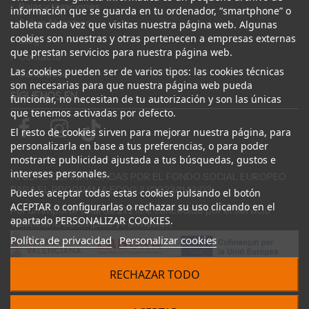
Bajas y tasaciones
información que se guarda en tu ordenador, “smartphone” o
Sobre Nosotros
tableta cada vez que visitas nuestra página web. Algunas
cookies son nuestras y otras pertenecen a empresas externas
Blog
que prestan servicios para nuestra página web.
Contacto
Las cookies pueden ser de varios tipos: las cookies técnicas
Canal Ético
son necesarias para que nuestra página web pueda
SÍGUENOS EN
funcionar, no necesitan de tu autorización y son las únicas
que tenemos activadas por defecto.
El resto de cookies sirven para mejorar nuestra página, para
personalizarla en base a tus preferencias, o para poder
mostrarte publicidad ajustada a tus búsquedas, gustos e
intereses personales.
AYUDAS COFINANCIADAS POR EL FONDO SOCIAL EUROPEO
PARA EL PROGRAMA ECOGJU/2023/1143/03
Puedes aceptar todas estas cookies pulsando el botón
ACEPTAR o configurarlas o rechazar su uso clicando en el
Por un importe total de 27.216 € concedido por el Servicio
apartado PERSONALIZAR COOKIES.
Valenciano de Empleo y Formación.
Política de privacidad
Personalizar cookies
RECHAZAR TODO
© 2024 Desguace ElOstion. Todos los derechos reservados |