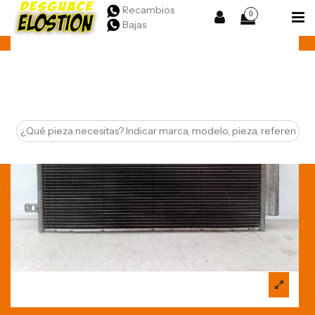
Recambios
0
Bajas