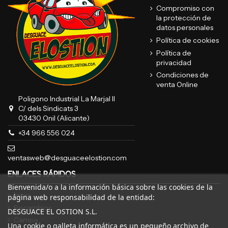
Compromiso con
la protección de
datos personales
Política de cookies
Política de
privacidad
Condiciones de
venta Online
Poligono Industrial La Marjal II
C/ dels Sindicats 3
03430 Onil (Alicante)
+34 966 556 024
ventasweb@desguaceelostion.com
ENLACES RÁPIDOS
Bienvenida/o a la información básica sobre las cookies de la
Inicio
página web responsabilidad de la entidad:
Recambios
DESGUACE EL OSTION S.L.
Campa
Una cookie o galleta informática es un pequeño archivo de