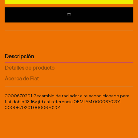
Descripción
Detalles de producto
Acerca de Fiat
0000670201. Recambio de radiador aire acondicionado para
fiat doblo 1.3 16v jtd cat referencia OEM IAM 0000670201
0000670201 0000670201