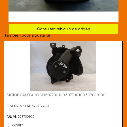
Consultar vehículo de origen
También podría gustarte
MOTOR CALEFACCION 507730100 507730100 507830100
FIAT DOBLO 1.3 16V JTD CAT
OEM:
507730100
ID:
663617