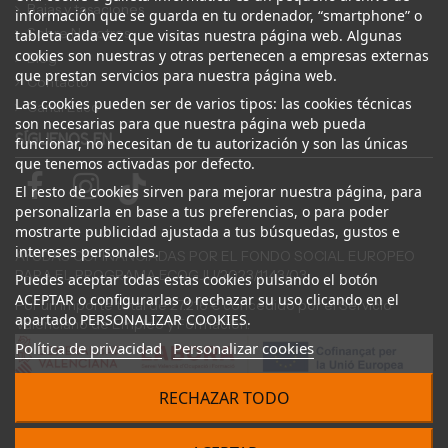
Bajas y tasaciones
información que se guarda en tu ordenador, “smartphone” o
Sobre Nosotros
tableta cada vez que visitas nuestra página web. Algunas
cookies son nuestras y otras pertenecen a empresas externas
Blog
que prestan servicios para nuestra página web.
Contacto
Las cookies pueden ser de varios tipos: las cookies técnicas
Canal Ético
son necesarias para que nuestra página web pueda
SÍGUENOS EN
funcionar, no necesitan de tu autorización y son las únicas
que tenemos activadas por defecto.
El resto de cookies sirven para mejorar nuestra página, para
personalizarla en base a tus preferencias, o para poder
mostrarte publicidad ajustada a tus búsquedas, gustos e
intereses personales.
AYUDAS COFINANCIADAS POR EL FONDO SOCIAL EUROPEO
PARA EL PROGRAMA ECOGJU/2023/1143/03
Puedes aceptar todas estas cookies pulsando el botón
ACEPTAR o configurarlas o rechazar su uso clicando en el
Por un importe total de 27.216 € concedido por el Servicio
apartado PERSONALIZAR COOKIES.
Valenciano de Empleo y Formación.
Política de privacidad
Personalizar cookies
RECHAZAR TODO
© 2024 Desguace ElOstion. Todos los derechos reservados |