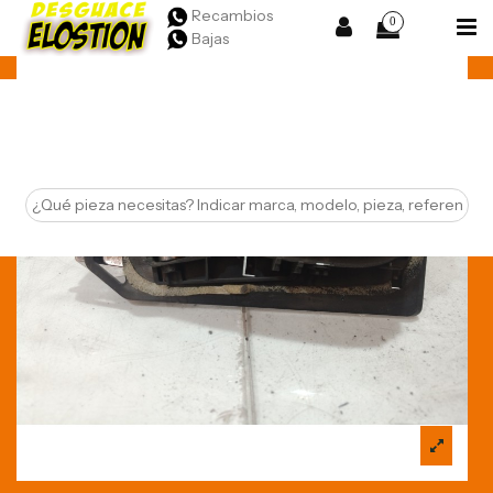
Recambios
0
Bajas