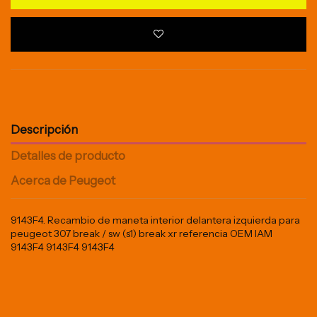
Descripción
Detalles de producto
Acerca de Peugeot
9143F4. Recambio de maneta interior delantera izquierda para
peugeot 307 break / sw (s1) break xr referencia OEM IAM
9143F4 9143F4 9143F4