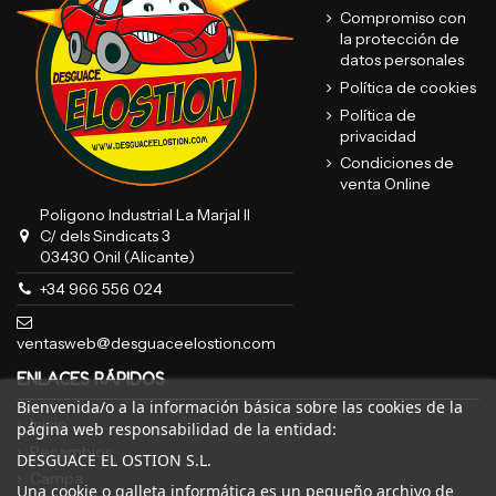
Compromiso con
la protección de
datos personales
Política de cookies
Política de
privacidad
Condiciones de
venta Online
Poligono Industrial La Marjal II
C/ dels Sindicats 3
03430 Onil (Alicante)
+34 966 556 024
ventasweb@desguaceelostion.com
ENLACES RÁPIDOS
Bienvenida/o a la información básica sobre las cookies de la
Inicio
página web responsabilidad de la entidad:
Recambios
DESGUACE EL OSTION S.L.
Campa
Una cookie o galleta informática es un pequeño archivo de