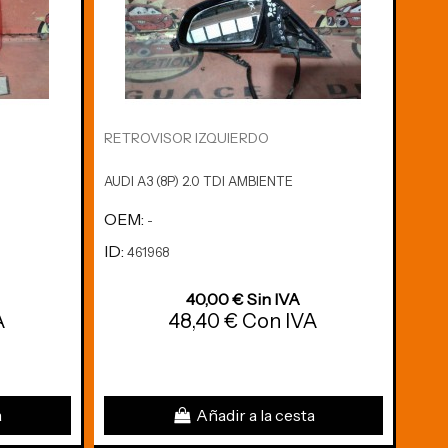
RETROVISOR IZQUIERDO
ABS 
AUDI A3 (8P) 2.0 TDI AMBIENTE
AUDI
OEM:
OE
-
ID:
ID:
461968
4
40,00 € Sin IVA
A
48,40 € Con IVA
a
Añadir a la cesta