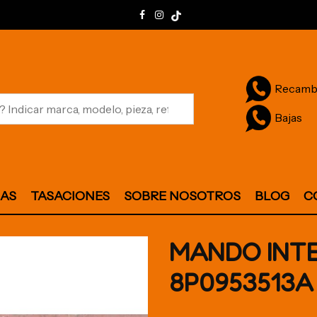
Recamb
Bajas
JAS
TASACIONES
SOBRE NOSOTROS
BLOG
C
MANDO INT
8P0953513A