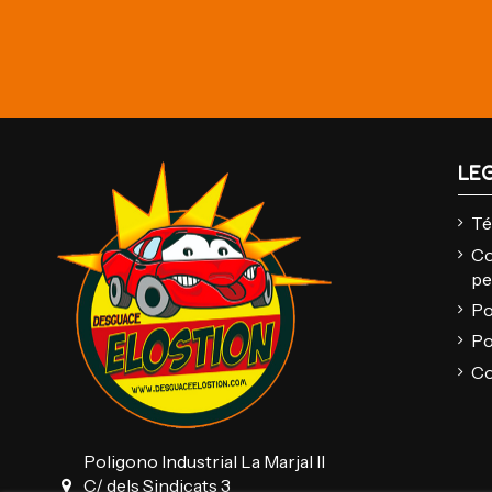
LE
Té
Co
pe
Po
Po
Co
Poligono Industrial La Marjal II
C/ dels Sindicats 3