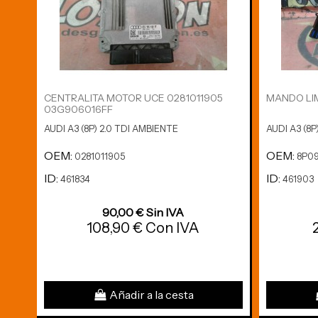
CENTRALITA MOTOR UCE 0281011905
MANDO LIM
03G906016FF
AUDI A3 (8P) 2.0 TDI AMBIENTE
AUDI A3 (8P
OEM:
OEM:
0281011905
8P09
ID:
ID:
461834
461903
90,00 € Sin IVA
108,90 € Con IVA
Añadir a la cesta