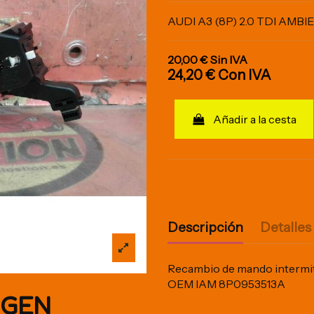
AUDI A3 (8P) 2.0 TDI AMBI
20,00 €
Sin IVA
24,20 €
Con IVA
Añadir a la cesta
Descripción
Detalles
Recambio de mando intermite
OEM IAM 8P0953513A
IGEN