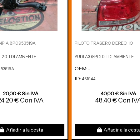
PIA 8P0953519A
PILOTO TRASERO DERECHO
) 2.0 TDI AMBIENTE
AUDI A3 (8P) 2.0 TDI AMBIENTE
OEM:
53519A
-
ID:
461944
20,00 € Sin IVA
40,00 € Sin IVA
24,20 € Con IVA
48,40 € Con IV
Añadir a la cesta
Añadir a la cest