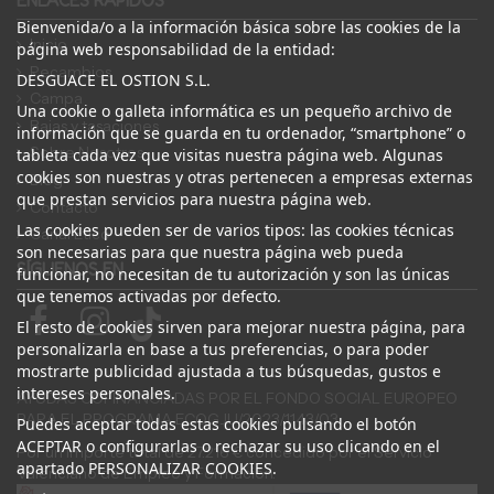
ENLACES RÁPIDOS
Bienvenida/o a la información básica sobre las cookies de la
Inicio
página web responsabilidad de la entidad:
Recambios
DESGUACE EL OSTION S.L.
Campa
Una cookie o galleta informática es un pequeño archivo de
Bajas y tasaciones
información que se guarda en tu ordenador, “smartphone” o
Sobre Nosotros
tableta cada vez que visitas nuestra página web. Algunas
cookies son nuestras y otras pertenecen a empresas externas
Blog
que prestan servicios para nuestra página web.
Contacto
Las cookies pueden ser de varios tipos: las cookies técnicas
Canal Ético
son necesarias para que nuestra página web pueda
SÍGUENOS EN
funcionar, no necesitan de tu autorización y son las únicas
que tenemos activadas por defecto.
El resto de cookies sirven para mejorar nuestra página, para
personalizarla en base a tus preferencias, o para poder
mostrarte publicidad ajustada a tus búsquedas, gustos e
intereses personales.
AYUDAS COFINANCIADAS POR EL FONDO SOCIAL EUROPEO
PARA EL PROGRAMA ECOGJU/2023/1143/03
Puedes aceptar todas estas cookies pulsando el botón
ACEPTAR o configurarlas o rechazar su uso clicando en el
Por un importe total de 27.216 € concedido por el Servicio
apartado PERSONALIZAR COOKIES.
Valenciano de Empleo y Formación.