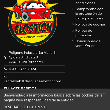
condiciones
Compromiso con
la protección de
datos personales
Política de cookies
Política de
privacidad
Condiciones de
venta Online
Poligono Industrial La Marjal II
C/ dels Sindicats 3
03430 Onil (Alicante)
+34 966 556 024
ventasweb@desguaceelostion.com
ENLACES RÁPIDOS
Bienvenida/o a la información básica sobre las cookies de la
Inicio
página web responsabilidad de la entidad:
Recambios
DESGUACE EL OSTION S.L.