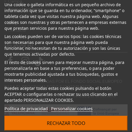
Campa
Una cookie o galleta informática es un pequeño archivo de
Bajas y tasaciones
información que se guarda en tu ordenador, “smartphone” o
Sobre Nosotros
tableta cada vez que visitas nuestra página web. Algunas
cookies son nuestras y otras pertenecen a empresas externas
Blog
que prestan servicios para nuestra página web.
Contacto
Las cookies pueden ser de varios tipos: las cookies técnicas
Canal Ético
son necesarias para que nuestra página web pueda
SÍGUENOS EN
funcionar, no necesitan de tu autorización y son las únicas
que tenemos activadas por defecto.
El resto de cookies sirven para mejorar nuestra página, para
personalizarla en base a tus preferencias, o para poder
mostrarte publicidad ajustada a tus búsquedas, gustos e
intereses personales.
AYUDAS COFINANCIADAS POR EL FONDO SOCIAL EUROPEO
PARA EL PROGRAMA ECOGJU/2023/1143/03
Puedes aceptar todas estas cookies pulsando el botón
ACEPTAR o configurarlas o rechazar su uso clicando en el
Por un importe total de 27.216 € concedido por el Servicio
apartado PERSONALIZAR COOKIES.
Valenciano de Empleo y Formación.
Política de privacidad
Personalizar cookies
RECHAZAR TODO