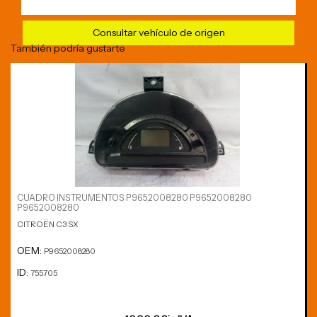
Consultar vehículo de origen
También podría gustarte
CUADRO INSTRUMENTOS P9652008280 P9652008280
P9652008280
CITROËN C3 SX
OEM:
P9652008280
ID:
755705