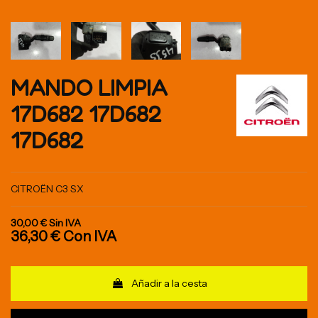
MANDO LIMPIA
17D682 17D682
17D682
CITROËN C3 SX
30,00 €
Sin IVA
36,30 €
Con IVA
Añadir a la cesta