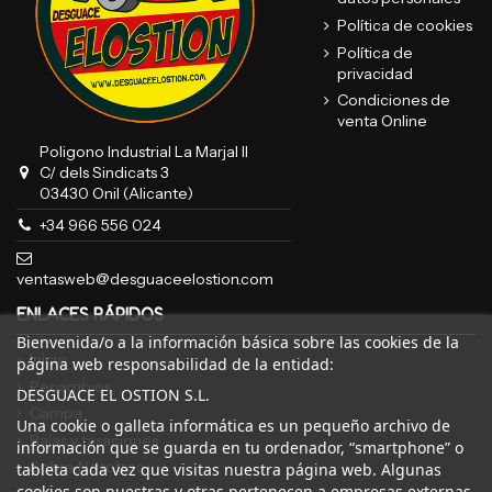
Política de cookies
Política de
privacidad
Condiciones de
venta Online
Poligono Industrial La Marjal II
C/ dels Sindicats 3
03430 Onil (Alicante)
+34 966 556 024
ventasweb@desguaceelostion.com
ENLACES RÁPIDOS
Bienvenida/o a la información básica sobre las cookies de la
Inicio
página web responsabilidad de la entidad:
Recambios
DESGUACE EL OSTION S.L.
Campa
Una cookie o galleta informática es un pequeño archivo de
Bajas y tasaciones
información que se guarda en tu ordenador, “smartphone” o
Sobre Nosotros
tableta cada vez que visitas nuestra página web. Algunas
cookies son nuestras y otras pertenecen a empresas externas