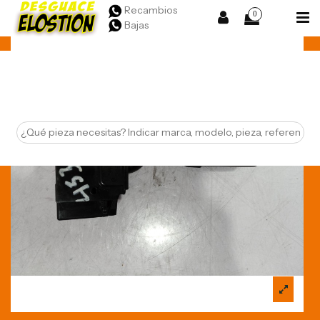
Recambios
0
Bajas