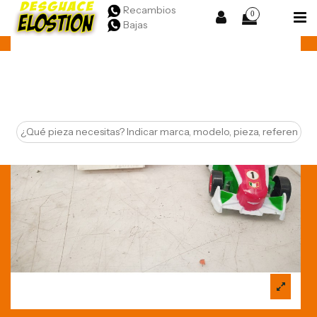
Recambios
0
Bajas