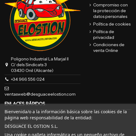
Compromiso con
la protección de
datos personales
Política de cookies
Política de
privacidad
Condiciones de
venta Online
Poligono Industrial La Marjal II
C/ dels Sindicats 3
03430 Onil (Alicante)
+34 966 556 024
ventasweb@desguaceelostion.com
ENLACES RÁPIDOS
Bienvenida/o a la información básica sobre las cookies de la
Inicio
página web responsabilidad de la entidad:
Recambios
DESGUACE EL OSTION S.L.
Campa
Una cookie o galleta informática es un pequeño archivo de