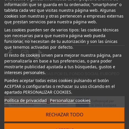
Bajas y tasaciones
información que se guarda en tu ordenador, “smartphone” o
Sobre Nosotros
tableta cada vez que visitas nuestra página web. Algunas
cookies son nuestras y otras pertenecen a empresas externas
Blog
que prestan servicios para nuestra página web.
Contacto
Las cookies pueden ser de varios tipos: las cookies técnicas
Canal Ético
son necesarias para que nuestra página web pueda
SÍGUENOS EN
funcionar, no necesitan de tu autorización y son las únicas
que tenemos activadas por defecto.
El resto de cookies sirven para mejorar nuestra página, para
personalizarla en base a tus preferencias, o para poder
mostrarte publicidad ajustada a tus búsquedas, gustos e
intereses personales.
AYUDAS COFINANCIADAS POR EL FONDO SOCIAL EUROPEO
PARA EL PROGRAMA ECOGJU/2023/1143/03
Puedes aceptar todas estas cookies pulsando el botón
ACEPTAR o configurarlas o rechazar su uso clicando en el
Por un importe total de 27.216 € concedido por el Servicio
apartado PERSONALIZAR COOKIES.
Valenciano de Empleo y Formación.
Política de privacidad
Personalizar cookies
RECHAZAR TODO
© 2024 Desguace ElOstion. Todos los derechos reservados |