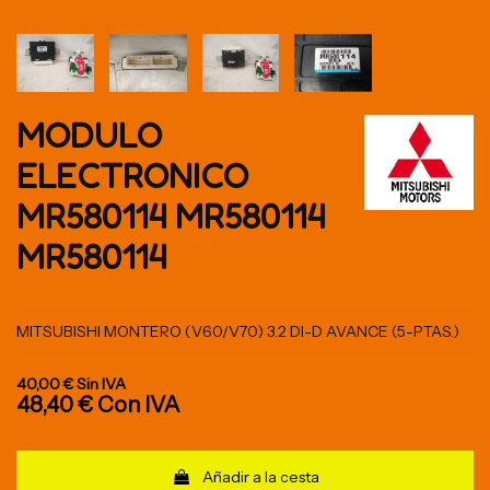
MODULO
ELECTRONICO
MR580114 MR580114
MR580114
MITSUBISHI MONTERO (V60/V70) 3.2 DI-D AVANCE (5-PTAS.)
40,00 €
Sin IVA
48,40 €
Con IVA
Añadir a la cesta