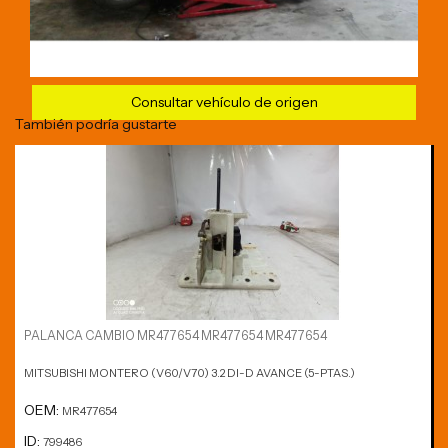
Consultar vehículo de origen
También podría gustarte
PALANCA CAMBIO MR477654 MR477654 MR477654
MITSUBISHI MONTERO (V60/V70) 3.2 DI-D AVANCE (5-PTAS.)
OEM:
MR477654
ID:
799486