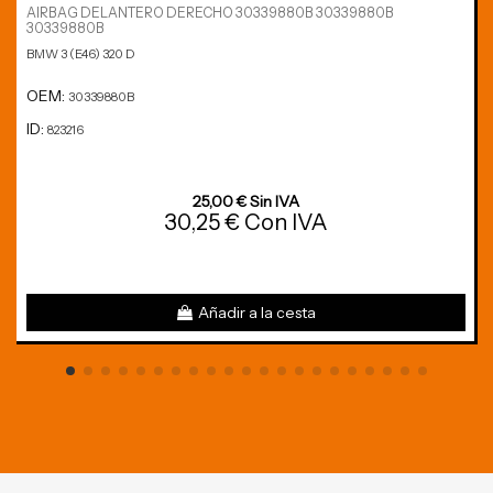
AIRBAG DELANTERO DERECHO 30339880B 30339880B
30339880B
BMW 3 (E46) 320 D
OEM:
30339880B
ID:
823216
25,00 € Sin IVA
30,25 € Con IVA
Añadir a la cesta