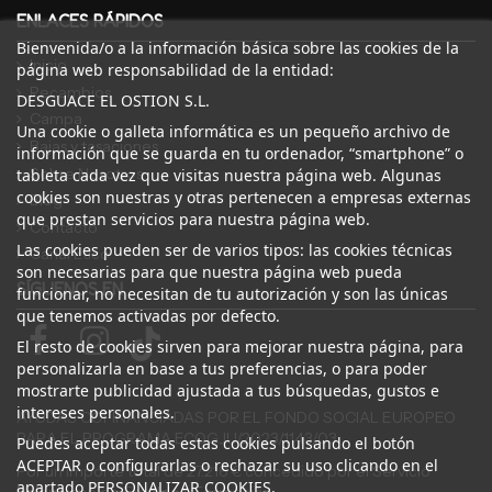
ENLACES RÁPIDOS
Bienvenida/o a la información básica sobre las cookies de la
Inicio
página web responsabilidad de la entidad:
Recambios
DESGUACE EL OSTION S.L.
Campa
Una cookie o galleta informática es un pequeño archivo de
Bajas y tasaciones
información que se guarda en tu ordenador, “smartphone” o
Sobre Nosotros
tableta cada vez que visitas nuestra página web. Algunas
cookies son nuestras y otras pertenecen a empresas externas
Blog
que prestan servicios para nuestra página web.
Contacto
Las cookies pueden ser de varios tipos: las cookies técnicas
Canal Ético
son necesarias para que nuestra página web pueda
SÍGUENOS EN
funcionar, no necesitan de tu autorización y son las únicas
que tenemos activadas por defecto.
El resto de cookies sirven para mejorar nuestra página, para
personalizarla en base a tus preferencias, o para poder
mostrarte publicidad ajustada a tus búsquedas, gustos e
intereses personales.
AYUDAS COFINANCIADAS POR EL FONDO SOCIAL EUROPEO
PARA EL PROGRAMA ECOGJU/2023/1143/03
Puedes aceptar todas estas cookies pulsando el botón
ACEPTAR o configurarlas o rechazar su uso clicando en el
Por un importe total de 27.216 € concedido por el Servicio
apartado PERSONALIZAR COOKIES.