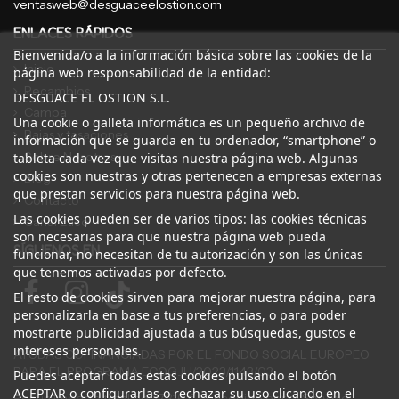
ventasweb@desguaceelostion.com
ENLACES RÁPIDOS
Bienvenida/o a la información básica sobre las cookies de la
Inicio
página web responsabilidad de la entidad:
Recambios
DESGUACE EL OSTION S.L.
Campa
Una cookie o galleta informática es un pequeño archivo de
Bajas y tasaciones
información que se guarda en tu ordenador, “smartphone” o
Sobre Nosotros
tableta cada vez que visitas nuestra página web. Algunas
cookies son nuestras y otras pertenecen a empresas externas
Blog
que prestan servicios para nuestra página web.
Contacto
Las cookies pueden ser de varios tipos: las cookies técnicas
Canal Ético
son necesarias para que nuestra página web pueda
SÍGUENOS EN
funcionar, no necesitan de tu autorización y son las únicas
que tenemos activadas por defecto.
El resto de cookies sirven para mejorar nuestra página, para
personalizarla en base a tus preferencias, o para poder
mostrarte publicidad ajustada a tus búsquedas, gustos e
intereses personales.
AYUDAS COFINANCIADAS POR EL FONDO SOCIAL EUROPEO
PARA EL PROGRAMA ECOGJU/2023/1143/03
Puedes aceptar todas estas cookies pulsando el botón
ACEPTAR o configurarlas o rechazar su uso clicando en el
Por un importe total de 27.216 € concedido por el Servicio