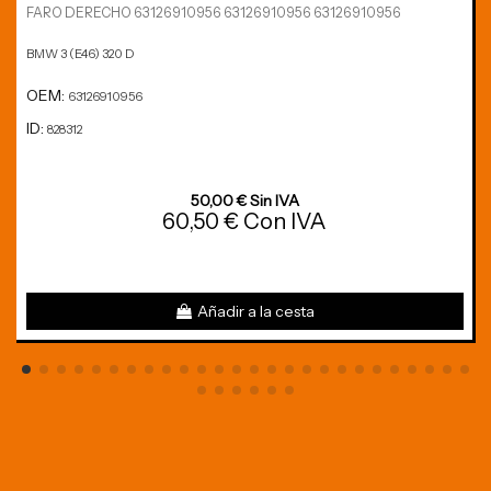
FARO DERECHO 63126910956 63126910956 63126910956
BMW 3 (E46) 320 D
OEM:
63126910956
ID:
828312
50,00 € Sin IVA
60,50 € Con IVA
Añadir a la cesta