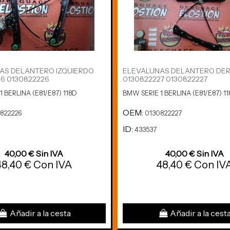
AS DELANTERO IZQUIERDO
ELEVALUNAS DELANTERO DE
6 0130822226
0130822227 0130822227
 BERLINA (E81/E87) 118D
BMW SERIE 1 BERLINA (E81/E87) 1
OEM:
822226
0130822227
ID:
433537
40,00 € Sin IVA
40,00 € Sin IVA
48,40 € Con IVA
48,40 € Con IV
Añadir a la cesta
Añadir a la cest