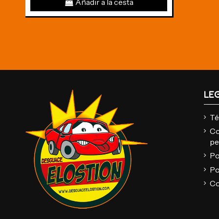
Añadir a la cesta
LE
Té
Co
pe
Po
Po
Co