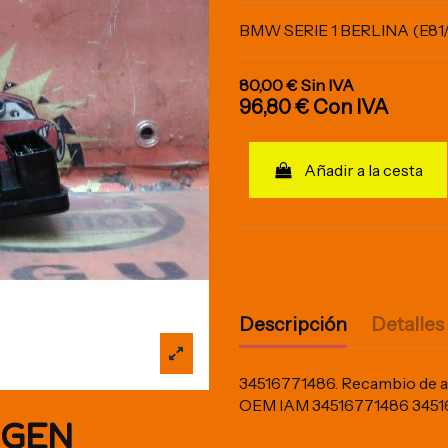
BMW SERIE 1 BERLINA (E81/
80,00 €
Sin IVA
96,80 €
Con IVA
Añadir a la cesta
Descripción
Detalles
34516771486. Recambio de ab
OEM IAM 34516771486 345
IGEN