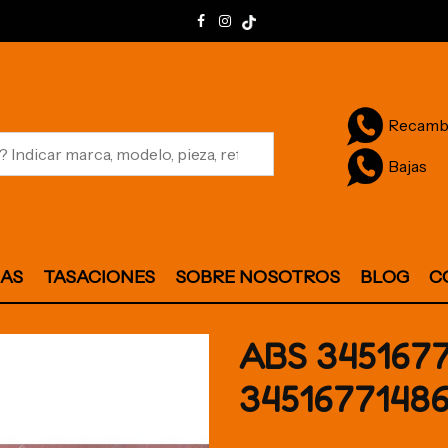
Recamb
Bajas
JAS
TASACIONES
SOBRE NOSOTROS
BLOG
C
ABS 345167
3451677148