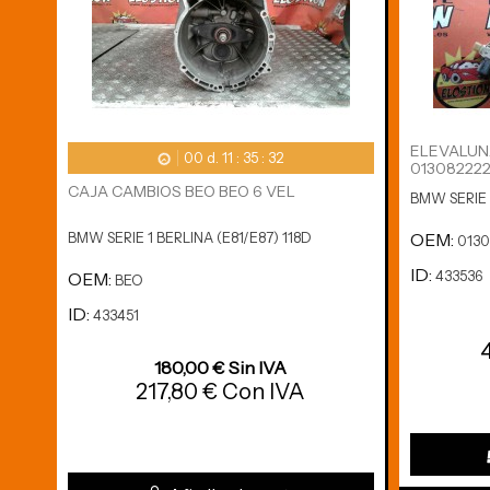
ELEVALUN
00
d.
11
:
35
:
31
013082222
CAJA CAMBIOS BEO BEO 6 VEL
BMW SERIE 1
OEM:
BMW SERIE 1 BERLINA (E81/E87) 118D
0130
ID:
433536
OEM:
BEO
ID:
433451
180,00 € Sin IVA
217,80 € Con IVA