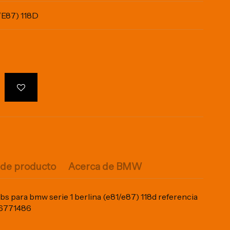
E87) 118D
 de producto
Acerca de BMW
s para bmw serie 1 berlina (e81/e87) 118d referencia
16771486