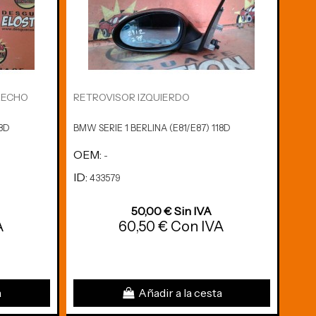
RECHO
RETROVISOR IZQUIERDO
MAN
18D
BMW SERIE 1 BERLINA (E81/E87) 118D
BMW 
OEM:
OE
-
ID:
ID:
433579
4
50,00 € Sin IVA
A
60,50 € Con IVA
a
Añadir a la cesta