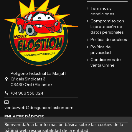
Términos y
condiciones
Compromiso con
la protección de
datos personales
Política de cookies
Política de
privacidad
Condiciones de
venta Online
Poligono Industrial La Marjal II
C/ dels Sindicats 3
03430 Onil (Alicante)
+34 966 556 024
ventasweb@desguaceelostion.com
ENLACES RÁPIDOS
Bienvenida/o a la información básica sobre las cookies de la
Inicio
página web responsabilidad de la entidad: