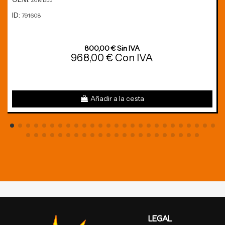
20MB53
ID:
791608
800,00 € Sin IVA
968,00 € Con IVA
Añadir a la cesta
LEGAL