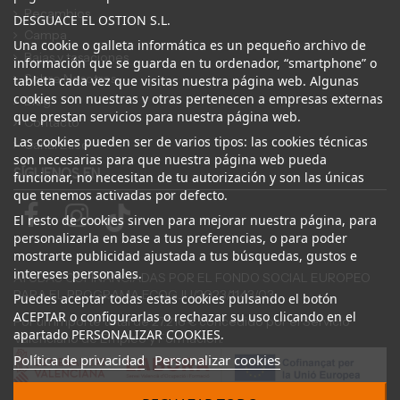
Recambios
DESGUACE EL OSTION S.L.
Campa
Una cookie o galleta informática es un pequeño archivo de
Bajas y tasaciones
información que se guarda en tu ordenador, “smartphone” o
Sobre Nosotros
tableta cada vez que visitas nuestra página web. Algunas
cookies son nuestras y otras pertenecen a empresas externas
Blog
que prestan servicios para nuestra página web.
Contacto
Las cookies pueden ser de varios tipos: las cookies técnicas
Canal Ético
son necesarias para que nuestra página web pueda
SÍGUENOS EN
funcionar, no necesitan de tu autorización y son las únicas
que tenemos activadas por defecto.
El resto de cookies sirven para mejorar nuestra página, para
personalizarla en base a tus preferencias, o para poder
mostrarte publicidad ajustada a tus búsquedas, gustos e
intereses personales.
AYUDAS COFINANCIADAS POR EL FONDO SOCIAL EUROPEO
PARA EL PROGRAMA ECOGJU/2023/1143/03
Puedes aceptar todas estas cookies pulsando el botón
ACEPTAR o configurarlas o rechazar su uso clicando en el
Por un importe total de 27.216 € concedido por el Servicio
apartado PERSONALIZAR COOKIES.
Valenciano de Empleo y Formación.
Política de privacidad
Personalizar cookies