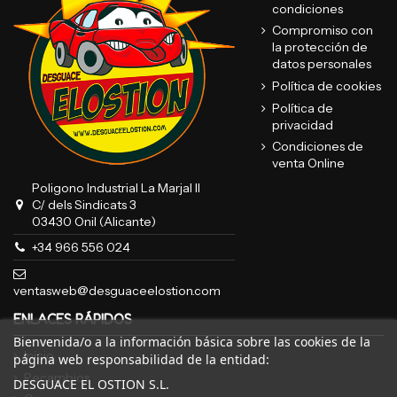
condiciones
Compromiso con
la protección de
datos personales
Política de cookies
Política de
privacidad
Condiciones de
venta Online
Poligono Industrial La Marjal II
C/ dels Sindicats 3
03430 Onil (Alicante)
+34 966 556 024
ventasweb@desguaceelostion.com
ENLACES RÁPIDOS
Bienvenida/o a la información básica sobre las cookies de la
Inicio
página web responsabilidad de la entidad:
Recambios
DESGUACE EL OSTION S.L.