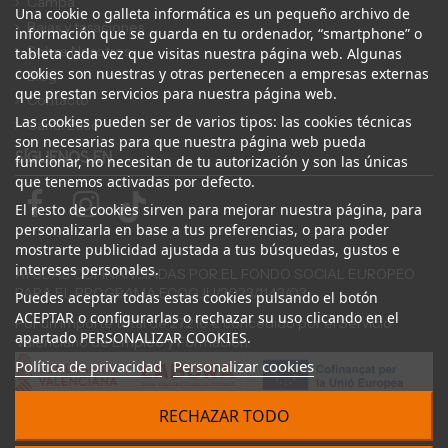
Campa
Una cookie o galleta informática es un pequeño archivo de
Bajas y tasaciones
información que se guarda en tu ordenador, “smartphone” o
Sobre Nosotros
tableta cada vez que visitas nuestra página web. Algunas
cookies son nuestras y otras pertenecen a empresas externas
Blog
que prestan servicios para nuestra página web.
Contacto
Las cookies pueden ser de varios tipos: las cookies técnicas
Canal Ético
son necesarias para que nuestra página web pueda
SÍGUENOS EN
funcionar, no necesitan de tu autorización y son las únicas
que tenemos activadas por defecto.
El resto de cookies sirven para mejorar nuestra página, para
personalizarla en base a tus preferencias, o para poder
mostrarte publicidad ajustada a tus búsquedas, gustos e
intereses personales.
AYUDAS COFINANCIADAS POR EL FONDO SOCIAL EUROPEO
PARA EL PROGRAMA ECOGJU/2023/1143/03
Puedes aceptar todas estas cookies pulsando el botón
ACEPTAR o configurarlas o rechazar su uso clicando en el
Por un importe total de 27.216 € concedido por el Servicio
apartado PERSONALIZAR COOKIES.
Valenciano de Empleo y Formación.
Política de privacidad
Personalizar cookies
RECHAZAR TODO