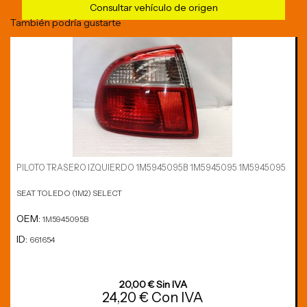
Consultar vehículo de origen
También podría gustarte
PILOTO TRASERO IZQUIERDO 1M5945095B 1M5945095 1M5945095
SEAT TOLEDO (1M2) SELECT
OEM:
1M5945095B
ID:
661654
20,00 € Sin IVA
24,20 € Con IVA