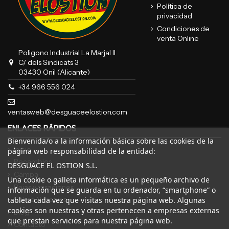
Política de
privacidad
Condiciones de
venta Online
Poligono Industrial La Marjal II
C/ dels Sindicats 3
03430 Onil (Alicante)
+34 966 556 024
ventasweb@desguaceelostion.com
ENLACES RÁPIDOS
Bienvenida/o a la información básica sobre las cookies de la
Inicio
página web responsabilidad de la entidad:
Recambios
DESGUACE EL OSTION S.L.
Campa
Una cookie o galleta informática es un pequeño archivo de
Bajas y tasaciones
información que se guarda en tu ordenador, “smartphone” o
Sobre Nosotros
tableta cada vez que visitas nuestra página web. Algunas
cookies son nuestras y otras pertenecen a empresas externas
Blog
que prestan servicios para nuestra página web.
Contacto