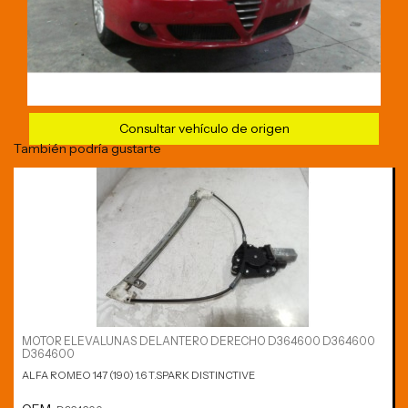
Consultar vehículo de origen
También podría gustarte
MOTOR ELEVALUNAS DELANTERO DERECHO D364600 D364600
D364600
ALFA ROMEO 147 (190) 1.6 T.SPARK DISTINCTIVE