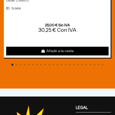
OEM:
D364600
ID:
793498
25,00 € Sin IVA
30,25 € Con IVA
Añadir a la cesta
LEGAL