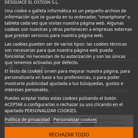
DESGUACE EL OSTION S.L.
Campa
Una cookie o galleta informática es un pequeño archivo de
Bajas y tasaciones
información que se guarda en tu ordenador, “smartphone” o
Sobre Nosotros
tableta cada vez que visitas nuestra página web. Algunas
cookies son nuestras y otras pertenecen a empresas externas
Blog
que prestan servicios para nuestra página web.
Contacto
Las cookies pueden ser de varios tipos: las cookies técnicas
Canal Ético
son necesarias para que nuestra página web pueda
SÍGUENOS EN
funcionar, no necesitan de tu autorización y son las únicas
que tenemos activadas por defecto.
El resto de cookies sirven para mejorar nuestra página, para
personalizarla en base a tus preferencias, o para poder
mostrarte publicidad ajustada a tus búsquedas, gustos e
intereses personales.
AYUDAS COFINANCIADAS POR EL FONDO SOCIAL EUROPEO
PARA EL PROGRAMA ECOGJU/2023/1143/03
Puedes aceptar todas estas cookies pulsando el botón
ACEPTAR o configurarlas o rechazar su uso clicando en el
Por un importe total de 27.216 € concedido por el Servicio
apartado PERSONALIZAR COOKIES.
Valenciano de Empleo y Formación.
Política de privacidad
Personalizar cookies
RECHAZAR TODO