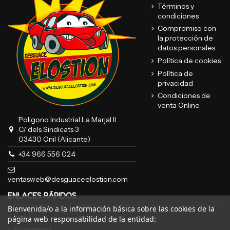
Términos y
condiciones
Compromiso con
la protección de
datos personales
Política de cookies
Política de
privacidad
Condiciones de
venta Online
Poligono Industrial La Marjal II
C/ dels Sindicats 3
03430 Onil (Alicante)
+34 966 556 024
ventasweb@desguaceelostion.com
ENLACES RÁPIDOS
Bienvenida/o a la información básica sobre las cookies de la
Inicio
página web responsabilidad de la entidad:
Recambios