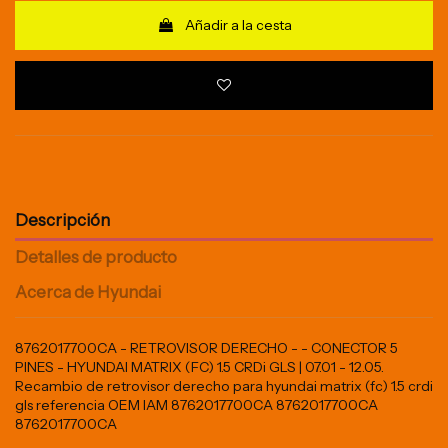
Añadir a la cesta
Descripción
Detalles de producto
Acerca de Hyundai
8762017700CA - RETROVISOR DERECHO - - CONECTOR 5
PINES - HYUNDAI MATRIX (FC) 1.5 CRDi GLS | 07.01 - 12.05.
Recambio de retrovisor derecho para hyundai matrix (fc) 1.5 crdi
gls referencia OEM IAM 8762017700CA 8762017700CA
8762017700CA