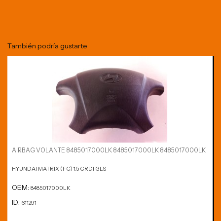
También podría gustarte
AIRBAG VOLANTE 8485017000LK 8485017000LK 8485017000LK
HYUNDAI MATRIX (FC) 1.5 CRDI GLS
OEM:
8485017000LK
ID:
611291