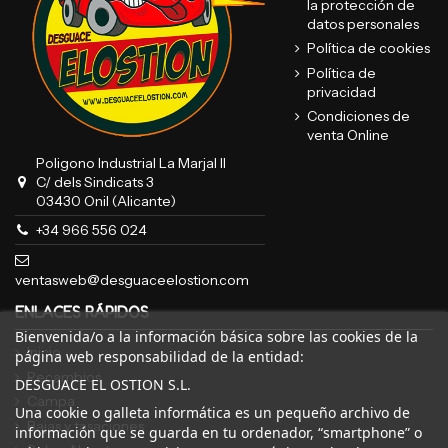
la protección de
datos personales
Política de cookies
Política de
privacidad
Condiciones de
venta Online
Poligono Industrial La Marjal II
C/ dels Sindicats 3
03430 Onil (Alicante)
+34 966 556 024
ventasweb@desguaceelostion.com
ENLACES RÁPIDOS
Bienvenida/o a la información básica sobre las cookies de la
Inicio
página web responsabilidad de la entidad:
Recambios
DESGUACE EL OSTION S.L.
Campa
Una cookie o galleta informática es un pequeño archivo de
Bajas y tasaciones
información que se guarda en tu ordenador, “smartphone” o