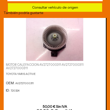
Consultar vehículo de origen
También podría gustarte
MOTOR CALEFACCION AV2727000311 AV2727000311
AV2727000311
TOYOTA YARIS ACTIVE
OEM:
AV2727000311
ID:
720324
50,00 € Sin IVA