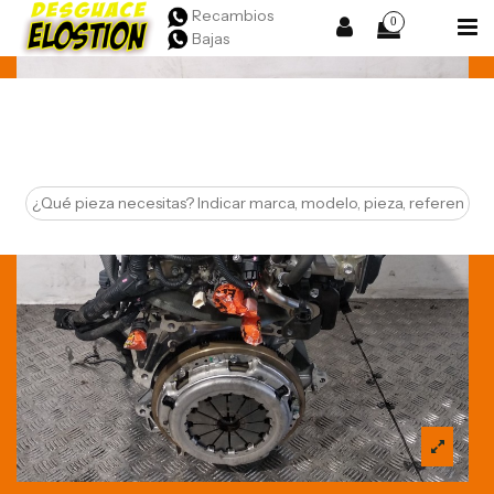
Recambios
0
Bajas