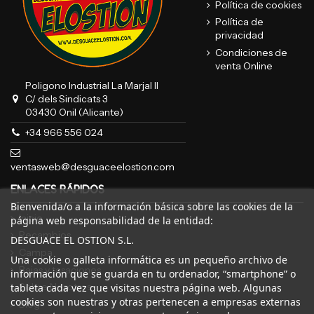
Política de cookies
Política de
privacidad
Condiciones de
venta Online
Poligono Industrial La Marjal II
C/ dels Sindicats 3
03430 Onil (Alicante)
+34 966 556 024
ventasweb@desguaceelostion.com
ENLACES RÁPIDOS
Bienvenida/o a la información básica sobre las cookies de la
Inicio
página web responsabilidad de la entidad:
Recambios
DESGUACE EL OSTION S.L.
Campa
Una cookie o galleta informática es un pequeño archivo de
Bajas y tasaciones
información que se guarda en tu ordenador, “smartphone” o
Sobre Nosotros
tableta cada vez que visitas nuestra página web. Algunas
cookies son nuestras y otras pertenecen a empresas externas
Blog